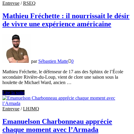
à
Entrevue
/
RSEQ
The
Hun
Mathieu Fréchette : il nourrissait le désir
School
de vivre une expérience américaine
of
Princeton
pour
Luca
Jean
par
Sébastien Matte
0
Mathieu Fréchette, le défenseur de 17 ans des Sphinx de l’École
secondaire Rivière-du-Loup, vient de clore une saison sous la
houlette de Michael Ward, ancien …
Mathieu
Lire la suite
Fréchette
:
il
Entrevue
/
LHJMQ
nourrissait
le
Emanuelson Charbonneau apprécie
désir
chaque moment avec l’Armada
de