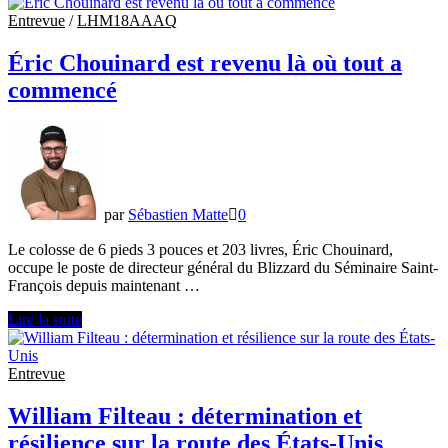
Dineen
est
Entrevue
/
LHM18AAAQ
présent
au
Éric Chouinard est revenu là où tout a
Challenge
commencé
CCM
par
Sébastien Matte
0
Le colosse de 6 pieds 3 pouces et 203 livres, Éric Chouinard,
occupe le poste de directeur général du Blizzard du Séminaire Saint-
François depuis maintenant …
Éric
Lire la suite
Chouinard
est
revenu
Entrevue
là
où
William Filteau : détermination et
tout
résilience sur la route des États-Unis
a