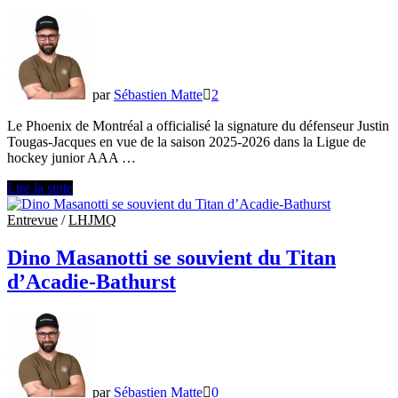
par
Sébastien Matte
2
Le Phoenix de Montréal a officialisé la signature du défenseur Justin
Tougas-Jacques en vue de la saison 2025-2026 dans la Ligue de
hockey junior AAA …
Justin
Lire la suite
Tougas-
Jacques
Entrevue
/
LHJMQ
s’engage
avec
Dino Masanotti se souvient du Titan
le
d’Acadie-Bathurst
Phoenix
de
Montréal
pour
la
saison
2025-
par
Sébastien Matte
0
2026