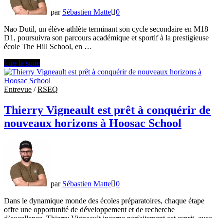
par
Sébastien Matte
0
Nao Dutil, un élève-athlète terminant son cycle secondaire en M18
D1, poursuivra son parcours académique et sportif à la prestigieuse
école The Hill School, en …
Nao
Lire la suite
Dutil
tentera
l’expérience
Entrevue
/
RSEQ
à
la
Thierry Vigneault est prêt à conquérir de
prestigieuse
nouveaux horizons à Hoosac School
école
The
Hill
School
par
Sébastien Matte
0
Dans le dynamique monde des écoles préparatoires, chaque étape
offre une opportunité de développement et de recherche