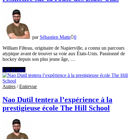
commencé
par
Sébastien Matte
0
William Filteau, originaire de Napierville, a connu un parcours
atypique avant de trouver sa voie aux États-Unis. Passionné de
hockey depuis son plus jeune âge, …
William
Lire la suite
Filteau
:
détermination
Autres
/
Entrevue
et
résilience
Nao Dutil tentera l’expérience à la
sur
prestigieuse école The Hill School
la
route
des
États-
Unis