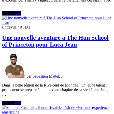
d’excellence. Thierry Vigneault incarne parfaitement cet esprit, avec
…
Thierry
Lire la suite
Vigneault
est
prêt
Entrevue
/
RSEQ
à
conquérir
Une nouvelle aventure à The Hun School
de
of Princeton pour Luca Jean
nouveaux
horizons
à
Hoosac
School
par
Sébastien Matte
0
Dans la belle région de la Rive-Sud de Montréal, un jeune talent
prometteur se prépare à un nouveau chapitre de sa vie : Luca Jean,
…
Une
Lire la suite
nouvelle
aventure