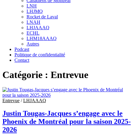
Canadiens de Montréal
sub
LNH
menu
LHJMQ
Rocket de Laval
LNAH
LHJAAAQ
ECHL
LHM18AAAQ
Autres
Podcast
Politique de confidentialité
Contact
Catégorie :
Entrevue
Entrevue
/
LHJAAAQ
Justin Tougas-Jacques s’engage avec le
Phoenix de Montréal pour la saison 2025-
2026