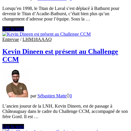
Lorsqu’en 1998, le Titan de Laval s’est déplacé à Bathurst pour
devenir le Titan d’Acadie-Bathurst, c’était bien plus qu’un
changement d’adresse pour l’équipe. Sous la …
Dino
Lire la suite
Masanotti
se
Entrevue
/
LHM18AAAQ
souvient
du
Kevin Dineen est présent au Challenge
Titan
CCM
d’Acadie-
Bathurst
par
Sébastien Matte
0
L’ancien joueur de la LNH, Kevin Dineen, est de passage à
Châteauguay dans le cadre du Challenge CCM, accompagné de son
frère Gord. Il est …
Kevin
Lire la suite