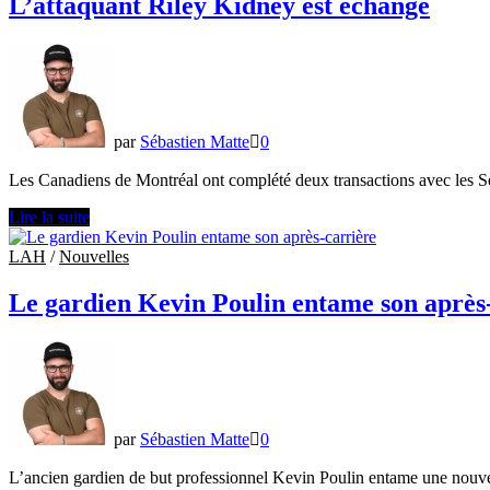
L’attaquant Riley Kidney est échangé
du
Rocket
de
Laval
par
Sébastien Matte
0
Les Canadiens de Montréal ont complété deux transactions avec les S
L’attaquant
Lire la suite
Riley
Kidney
LAH
/
Nouvelles
est
échangé
Le gardien Kevin Poulin entame son après
par
Sébastien Matte
0
L’ancien gardien de but professionnel Kevin Poulin entame une nouve