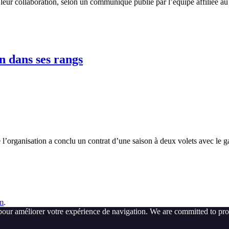
 leur collaboration, selon un communiqué publié par l’équipe affiliée 
n dans ses rangs
l’organisation a conclu un contrat d’une saison à deux volets avec le
m
.
pour améliorer votre expérience de navigation. We are committed to pro