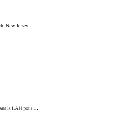
s du New Jersey …
t dans la LAH pour …