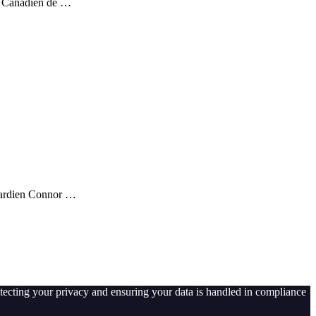
au Canadien de …
 gardien Connor …
tecting your privacy and ensuring your data is handled in compliance