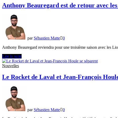
le
Anthony Beauregard est de retour avec les
Rocket
de
Laval
par
Sébastien Matte
0
Anthony Beauregard reviendra pour une troisième saison avec les Lion
Anthony
Lire la suite
Beauregard
est
Nouvelles
de
retour
Le Rocket de Laval et Jean-François Houle
avec
les
Lions
pour
une
troisième
saison
par
Sébastien Matte
0