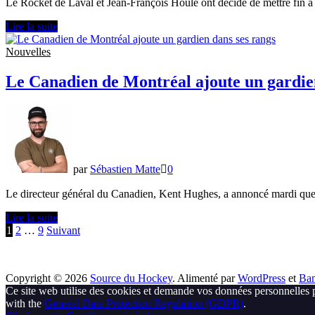
Le Rocket de Laval et Jean-François Houle ont décidé de mettre fin à
Le
Lire la suite
Rocket
de
Nouvelles
Laval
et
Le Canadien de Montréal ajoute un gardie
Jean-
François
Houle
se
séparent
par
Sébastien Matte
0
Le directeur général du Canadien, Kent Hughes, a annoncé mardi que 
Le
Lire la suite
Canadien
Pagination
1
2
…
9
Suivant
de
des
Montréal
ajoute
publications
Copyright © 2026
Source du Hockey
. Alimenté par
WordPress
et
Ba
un
Ce site web utilise des cookies et demande vos données personnelles 
gardien
with the
General Data Protection Regulation (GDPR)
.
dans