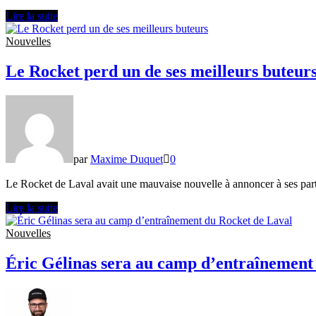
Le
Lire la suite
gardien
Kevin
Nouvelles
Poulin
entame
Le Rocket perd un de ses meilleurs buteur
son
après-
carrière
par
Maxime Duquet
0
Le Rocket de Laval avait une mauvaise nouvelle à annoncer à ses part
Le
Lire la suite
Rocket
perd
Nouvelles
un
de
Éric Gélinas sera au camp d’entraînement
ses
meilleurs
buteurs