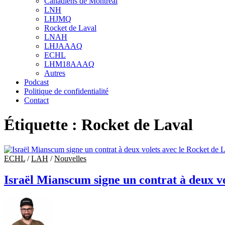
Canadiens de Montréal
sub
LNH
menu
LHJMQ
Rocket de Laval
LNAH
LHJAAAQ
ECHL
LHM18AAAQ
Autres
Podcast
Politique de confidentialité
Contact
Étiquette :
Rocket de Laval
ECHL
/
LAH
/
Nouvelles
Israël Mianscum signe un contrat à deux vo