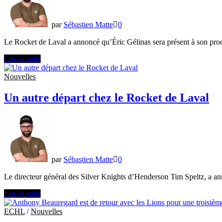
par
Sébastien Matte
0
Le Rocket de Laval a annoncé qu’Éric Gélinas sera présent à son p
Éric
Lire la suite
Gélinas
sera
Nouvelles
au
camp
Un autre départ chez le Rocket de Laval
d’entraînement
du
Rocket
de
Laval
par
Sébastien Matte
0
Le directeur général des Silver Knights d’Henderson Tim Speltz, a a
Un
Lire la suite
autre
départ
ECHL
/
Nouvelles
chez