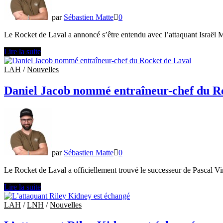
par
Sébastien Matte
0
Le Rocket de Laval a annoncé s’être entendu avec l’attaquant Israël 
Israël
Lire la suite
Mianscum
signe
LAH
/
Nouvelles
un
contrat
Daniel Jacob nommé entraîneur-chef du R
à
deux
volets
avec
le
Rocket
de
par
Sébastien Matte
0
Laval
Le Rocket de Laval a officiellement trouvé le successeur de Pascal 
Daniel
Lire la suite
Jacob
nommé
LAH
/
LNH
/
Nouvelles
entraîneur-
chef