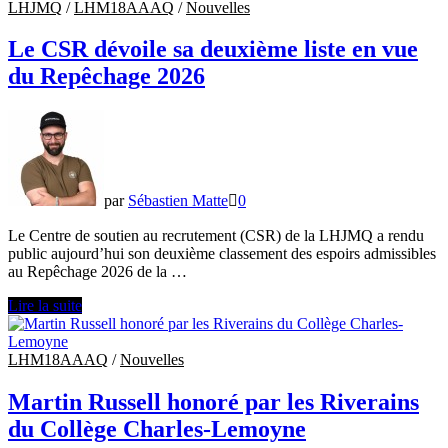
Samson
LHJMQ
/
LHM18AAAQ
/
Nouvelles
prolongé
pour
Le CSR dévoile sa deuxième liste en vue
trois
du Repêchage 2026
saisons
derrière
le
banc
des
Grenadiers
par
Sébastien Matte
0
Le Centre de soutien au recrutement (CSR) de la LHJMQ a rendu
public aujourd’hui son deuxième classement des espoirs admissibles
au Repêchage 2026 de la …
Le
Lire la suite
CSR
dévoile
sa
LHM18AAAQ
/
Nouvelles
deuxième
liste
Martin Russell honoré par les Riverains
en
du Collège Charles-Lemoyne
vue