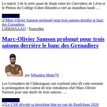
Le match 3 de la série quart de finale entre les Chevaliers de Lévis et
le Phénix du Collège Esther-Blondin a viré au marathon lundi …
Le
Lire la suite
Phénix
remporte
le
LHM18AAAQ
/
Nouvelles
deuxième
match
Marc-Olivier Samson prolongé pour trois
le
saisons derrière le banc des Grenadiers
plus
long
de
l’histoire
de
LHM18AAAQ
par
Sébastien Matte
0
Les Grenadiers de Châteauguay ont confirmé plus tôt cette semaine
la prolongation de contrat de leur entraîneur-chef Marc-Olivier
Samson pour une durée de trois saisons. …
Marc-
Lire la suite
Olivier