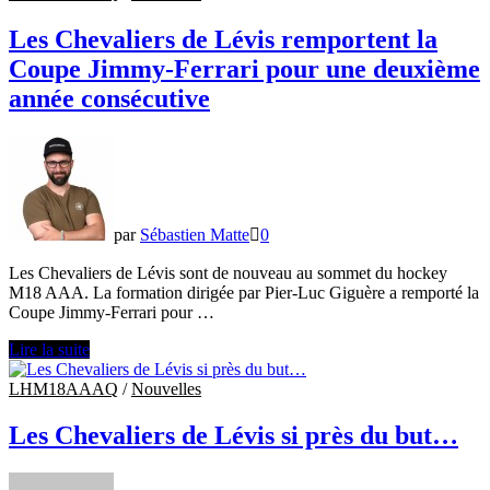
les
Gaulois
Les Chevaliers de Lévis remportent la
de
Coupe Jimmy-Ferrari pour une deuxième
Saint-
Hyacinthe
année consécutive
par
Sébastien Matte
0
Les Chevaliers de Lévis sont de nouveau au sommet du hockey
M18 AAA. La formation dirigée par Pier-Luc Giguère a remporté la
Coupe Jimmy-Ferrari pour …
Les
Lire la suite
Chevaliers
de
LHM18AAAQ
/
Nouvelles
Lévis
remportent
Les Chevaliers de Lévis si près du but…
la
Coupe
Jimmy-