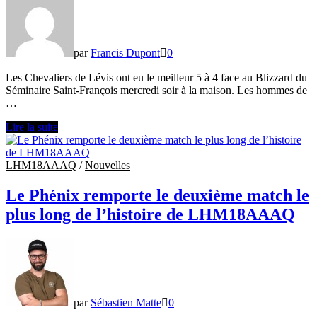
Ferrari
pour
une
deuxième
par
Francis Dupont
0
année
consécutive
Les Chevaliers de Lévis ont eu le meilleur 5 à 4 face au Blizzard du
Séminaire Saint-François mercredi soir à la maison. Les hommes de
…
Les
Lire la suite
Chevaliers
de
Lévis
LHM18AAAQ
/
Nouvelles
si
près
Le Phénix remporte le deuxième match le
du
plus long de l’histoire de LHM18AAAQ
but…
par
Sébastien Matte
0