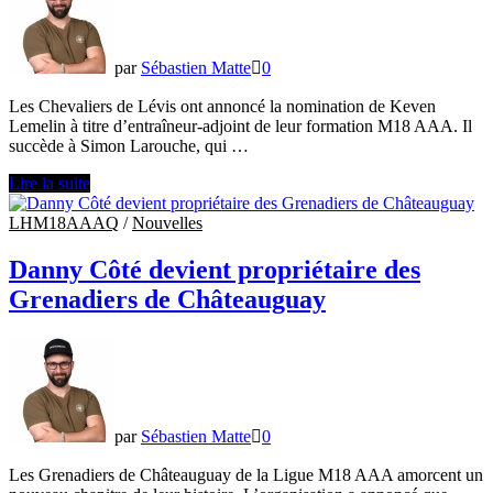
par
Sébastien Matte
0
Les Chevaliers de Lévis ont annoncé la nomination de Keven
Lemelin à titre d’entraîneur-adjoint de leur formation M18 AAA. Il
succède à Simon Larouche, qui …
Keven
Lire la suite
Lemelin
se
LHM18AAAQ
/
Nouvelles
joint
aux
Danny Côté devient propriétaire des
Chevaliers
Grenadiers de Châteauguay
de
Lévis
par
Sébastien Matte
0
Les Grenadiers de Châteauguay de la Ligue M18 AAA amorcent un