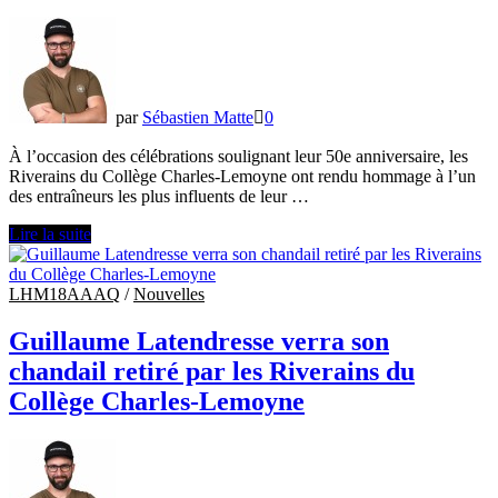
du
Repêchage
2026
par
Sébastien Matte
0
À l’occasion des célébrations soulignant leur 50e anniversaire, les
Riverains du Collège Charles-Lemoyne ont rendu hommage à l’un
des entraîneurs les plus influents de leur …
Martin
Lire la suite
Russell
honoré
par
LHM18AAAQ
/
Nouvelles
les
Riverains
Guillaume Latendresse verra son
du
chandail retiré par les Riverains du
Collège
Charles-
Collège Charles-Lemoyne
Lemoyne