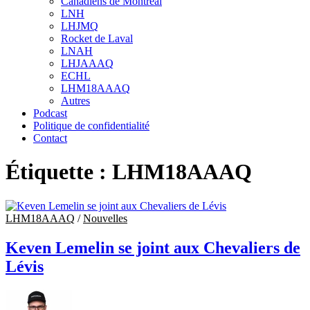
Canadiens de Montréal
sub
LNH
menu
LHJMQ
Rocket de Laval
LNAH
LHJAAAQ
ECHL
LHM18AAAQ
Autres
Podcast
Politique de confidentialité
Contact
Étiquette :
LHM18AAAQ
LHM18AAAQ
/
Nouvelles
Keven Lemelin se joint aux Chevaliers de
Lévis