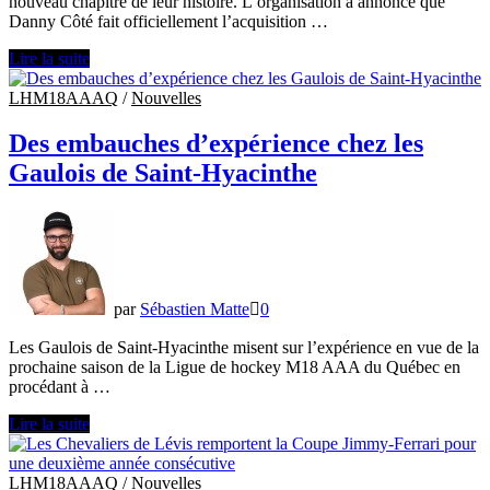
nouveau chapitre de leur histoire. L’organisation a annoncé que
Danny Côté fait officiellement l’acquisition …
Danny
Lire la suite
Côté
devient
LHM18AAAQ
/
Nouvelles
propriétaire
des
Des embauches d’expérience chez les
Grenadiers
Gaulois de Saint-Hyacinthe
de
Châteauguay
par
Sébastien Matte
0
Les Gaulois de Saint-Hyacinthe misent sur l’expérience en vue de la
prochaine saison de la Ligue de hockey M18 AAA du Québec en
procédant à …
Des
Lire la suite
embauches
d’expérience
chez
LHM18AAAQ
/
Nouvelles