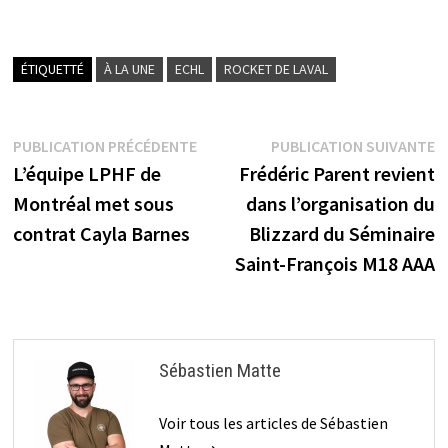
ÉTIQUETTÉ
À LA UNE
ECHL
ROCKET DE LAVAL
Navigation
Publication
P
PUBLICATION PRÉCÉDENTE
PUBLICATION SUIVANTE
précédente :
s
L’équipe LPHF de
Frédéric Parent revient
de
Montréal met sous
dans l’organisation du
l’article
contrat Cayla Barnes
Blizzard du Séminaire
Saint-François M18 AAA
Sébastien Matte
Voir tous les articles de Sébastien