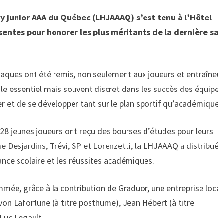
key junior AAA du Québec (LHJAAAQ) s’est tenu à l’Hôtel
entes pour honorer les plus méritants de la dernière s
laques ont été remis, non seulement aux joueurs et entraîne
le essentiel mais souvent discret dans les succès des équip
er et de se développer tant sur le plan sportif qu’académique
 28 jeunes joueurs ont reçu des bourses d’études pour leurs
 Desjardins, Trévi, SP et Lorenzetti, la LHJAAAQ a distribu
nce scolaire et les réussites académiques.
mée, grâce à la contribution de Graduor, une entreprise loca
von Lafortune (à titre posthume), Jean Hébert (à titre
Luc Legault.