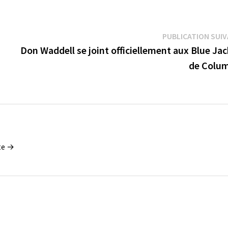
PUBLICATION SUI
Don Waddell se joint officiellement aux Blue Ja
de Colu
tte →