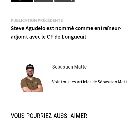
Navigation
Publication
PUBLICATION PRÉCÉDENTE
précédente :
Steve Agudelo est nommé comme entraîneur-
de
adjoint avec le CF de Longueuil
l’article
Sébastien Matte
Voir tous les articles de Sébastien Ma
VOUS POURRIEZ AUSSI AIMER