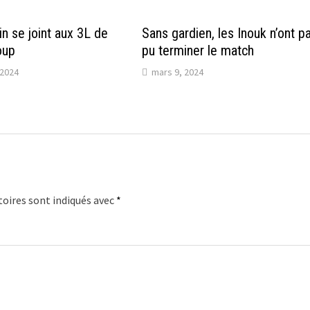
n se joint aux 3L de
Sans gardien, les Inouk n’ont p
oup
pu terminer le match
2024
mars 9, 2024
oires sont indiqués avec
*