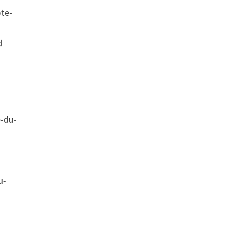
ôte-
d
e-du-
u-