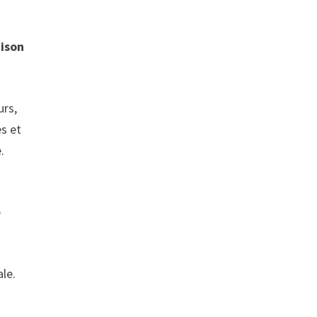
aison
urs,
es et
.
é
le.