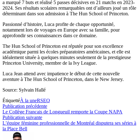
a marqué 7 buts et réalisé 5 passes décisives en 21 matchs en 2023-
2024. Ses résultats scolaires remarquables ont d’ailleurs joué un rôle
déterminant dans son admission à The Hun School of Princeton.
Passionné d’histoire, Luca profite de chaque opportunité,
notamment lors de voyages en Europe avec sa famille, pour
approfondir ses connaissances dans ce domaine.
The Hun School of Princeton est réputée pour son excellence
académique parmi les écoles préparatoires américaines, et elle est
idéalement située à quelques minutes seulement de la prestigieuse
Princeton University, membre de la Ivy League.
Luca Jean attend avec impatience le début de cette nouvelle
aventure à The Hun School of Princeton, dans le New Jersey.
Source: Sylvain Hallé
Étiquetté
À la une
RSEQ
Navigation
Publication
Publication précédente
précédente :
Le Collège Français de Longueuil remporte la Coupe NAPA
de
Publication
Publication suivante
l’article
suivante :
L’équipe féminine professionnelle de Montréal disputera ses séries à
la Place Bell