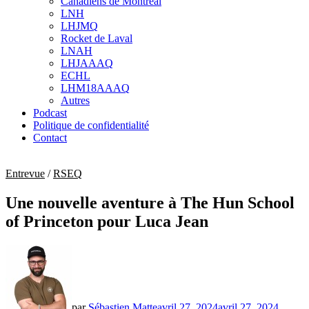
Canadiens de Montréal
sub
LNH
menu
LHJMQ
Rocket de Laval
LNAH
LHJAAAQ
ECHL
LHM18AAAQ
Autres
Podcast
Politique de confidentialité
Contact
Entrevue
/
RSEQ
Une nouvelle aventure à The Hun School
of Princeton pour Luca Jean
par
Sébastien Matte
avril 27, 2024
avril 27, 2024