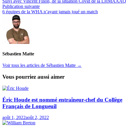
précédente :
Suivi avec Vincent Filion, de la situation Covid de la LHMAAAQ
de
Publication
Publication suivante
l’article
suivante :
6 équipes de la WHA n’ayant jamais joué un match
Sébastien Matte
Voir tous les articles de Sébastien Matte →
Vous pourriez aussi aimer
Éric Houde est nommé entraîneur-chef du Collège
Français de Longueuil
août 1, 2022
août 2, 2022