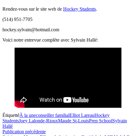
Rendez-vous sur le site web de
Hockey Students
.
(514) 951-7705
hockey.sylvain@hotmail.com
Voici notre entrevue complète avec Sylvain Hallé:
Étiquetté
À la une
conseiller familial
Elliot Lareau
Hockey
Students
Joey Lalonde-Rioux
Maude St-Louis
Prep School
Sylvain
Hallé
Navigation
Publication
Publication précédente