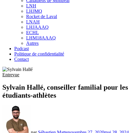
Canadiens de Montréal
sub
LNH
menu
LHJMQ
Rocket de Laval
LNAH
LHJAAAQ
ECHL
LHM18AAAQ
Autres
Podcast
Politique de confidentialité
Contact
Entrevue
Sylvain Hallé, conseiller familial pour les
étudiants-athlètes
par
Sébastien Matte
novembre 27, 2020
mai 28, 2024