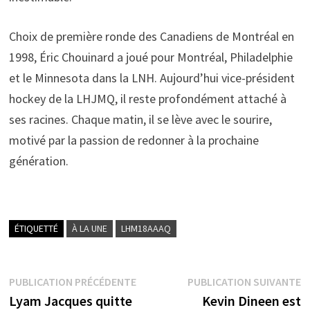
Choix de première ronde des Canadiens de Montréal en
1998, Éric Chouinard a joué pour Montréal, Philadelphie
et le Minnesota dans la LNH. Aujourd’hui vice-président
hockey de la LHJMQ, il reste profondément attaché à
ses racines. Chaque matin, il se lève avec le sourire,
motivé par la passion de redonner à la prochaine
génération.
ÉTIQUETTÉ
À LA UNE
LHM18AAAQ
Navigation
Publication
P
PUBLICATION PRÉCÉDENTE
PUBLICATION SUIVANTE
précédente :
s
Lyam Jacques quitte
Kevin Dineen est