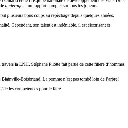
 de l’Ontario et de L’Équipe nationale de développement des États-Unis.
 de
underage
et un rapport complet sur tous les joueurs.
a fait plusieurs bons coups au repêchage depuis quelques années.
té. Cependant, son talent est indéniable, il est électrisant et
travers la LNH, Stéphane Pilotte fait partie de cette filière d’hommes
 de Blainville-Boisbriand. La pomme n’est pas tombé loin de l’arbre!
sède les compétences pour le faire.