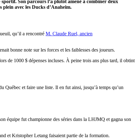
ste sportif. Son parcours l’a plutôt amené à combiner deux
mps plein avec les Ducks d’Anaheim.
ueuil, qu’il a rencontré
M. Claude Ruel, ancien
nait bonne note sur les forces et les faiblesses des joueurs.
s de 1000 $ dépenses incluses. À peine trois ans plus tard, il obtint
 Québec et faire une liste. Il en fut ainsi, jusqu’à temps qu’un
01, son équipe fut championne des séries dans la LHJMQ et gagna son
d et Kristopher Letang faisaient partie de la formation.