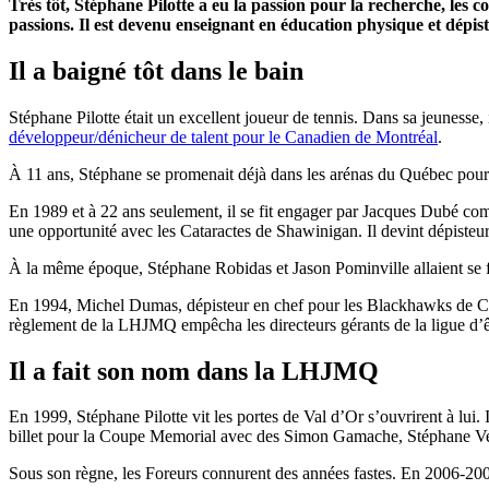
Très tôt, Stéphane Pilotte a eu la passion pour la recherche, les c
passions. Il est devenu enseignant en éducation physique et dépis
Il a baigné tôt dans le bain
Stéphane Pilotte était un excellent joueur de tennis. Dans sa jeunesse,
développeur/dénicheur de talent pour le Canadien de Montréal
.
À 11 ans, Stéphane se promenait déjà dans les arénas du Québec pour rapp
En 1989 et à 22 ans seulement, il se fit engager par Jacques Dubé comm
une opportunité avec les Cataractes de Shawinigan. Il devint dépisteur 
À la même époque, Stéphane Robidas et Jason Pominville allaient se fa
En 1994, Michel Dumas, dépisteur en chef pour les Blackhawks de Chicag
règlement de la LHJMQ empêcha les directeurs gérants de la ligue d’ê
Il a fait son nom dans la LHJMQ
En 1999, Stéphane Pilotte vit les portes de Val d’Or s’ouvrirent à lui
billet pour la Coupe Memorial avec des Simon Gamache, Stéphane Vei
Sous son règne, les Foreurs connurent des années fastes. En 2006-2007