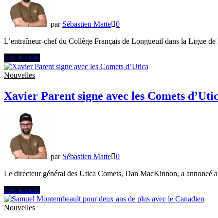
Liga
par
Sébastien Matte
0
L’entraîneur-chef du Collège Français de Longueuil dans la Ligue d
Éric
Lire la suite
Bouchard
serait
Nouvelles
engagé
comme
Xavier Parent signe avec les Comets d’Uti
adjoint
avec
les
Foreurs
de
Val
d’Or
par
Sébastien Matte
0
Le directeur général des Utica Comets, Dan MacKinnon, a annoncé auj
Xavier
Lire la suite
Parent
signe
Nouvelles
avec