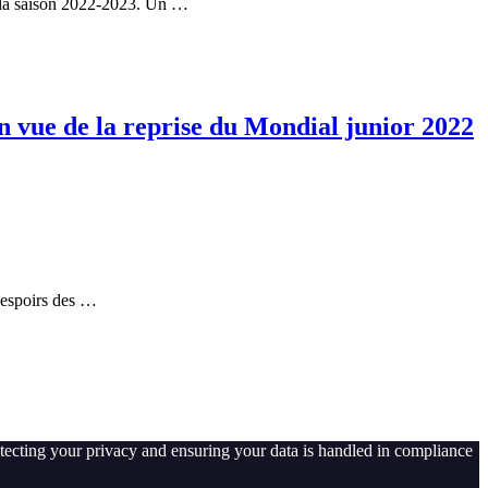
e la saison 2022-2023. Un …
en vue de la reprise du Mondial junior 2022
 espoirs des …
tecting your privacy and ensuring your data is handled in compliance