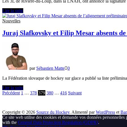
Les 3L de Rivière-du-Loup, dans la LNAH, ont annoncé la signature 
Samuel
Lire la suite
Thibault
signe
Nouvelles
avec
les
Juraj Slafkovsky et Filip Mesar absents de
3L
de
Rivière-
du-
Loup
par
Sébastien Matte
0
La Fédération slovaque de hockey sur glace a publié sa liste prélimi
Juraj
Lire la suite
Slafkovsky
Pagination
Précédent
1
…
378
379
380
…
416
Suivant
et
des
Filip
Mesar
publications
Copyright © 2026
Source du Hockey
. Alimenté par
WordPress
et
Ba
absents
Ce site web utilise des cookies et demande vos données personnelles 
de
with the
General Data Protection Regulation (GDPR)
.
l’alignement