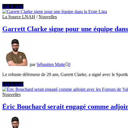
L’Assurancia
Lire la suite
de
Thetford
La Source LNAH
/
Nouvelles
Mines
annonce
Garrett Clarke signe pour une équipe dans
la
signature
de
Samuel
Hould
par
Sébastien Matte
0
Le robuste défenseur de 29 ans, Garrett Clarke, a signé avec le Spor
Garrett
Lire la suite
Clarke
signe
Nouvelles
pour
une
Éric Bouchard serait engagé comme adjoin
équipe
dans
la
Erste