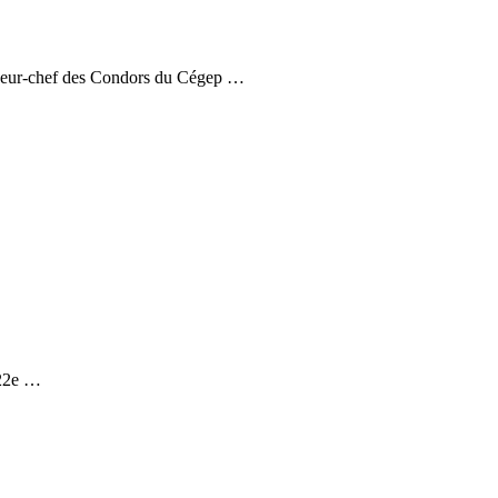
raîneur-chef des Condors du Cégep …
 22e …