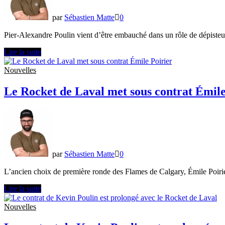
par
Sébastien Matte
0
Pier-Alexandre Poulin vient d’être embauché dans un rôle de dépisteu
Pier-
Lire la suite
Alexandre
Poulin
Nouvelles
embauché
par
Le Rocket de Laval met sous contrat Émile
les
Canucks
de
Vancouver
par
Sébastien Matte
0
L’ancien choix de première ronde des Flames de Calgary, Émile Poirie
Le
Lire la suite
Rocket
de
Nouvelles
Laval
met