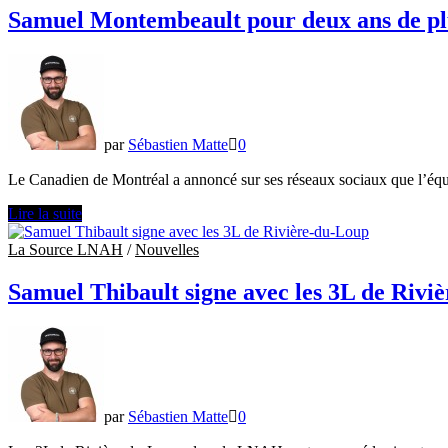
les
Samuel Montembeault pour deux ans de pl
Comets
d’Utica
par
Sébastien Matte
0
Le Canadien de Montréal a annoncé sur ses réseaux sociaux que l’équi
Samuel
Lire la suite
Montembeault
pour
La Source LNAH
/
Nouvelles
deux
ans
Samuel Thibault signe avec les 3L de Rivi
de
plus
avec
le
Canadien
par
Sébastien Matte
0