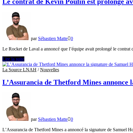
Le contrat de Kevin Poulin est prolongé av
sous
contrat
Émile
Poirier
par
Sébastien Matte
0
Le Rocket de Laval a annoncé que l’équipe avait prolongé le contrat 
Le
Lire la suite
contrat
de
La Source LNAH
/
Nouvelles
Kevin
Poulin
L’Assurancia de Thetford Mines annonce l
est
prolongé
avec
le
Rocket
de
Laval
par
Sébastien Matte
0
L’Assurancia de Thetford Mines a annoncé la signature de Samuel Hou