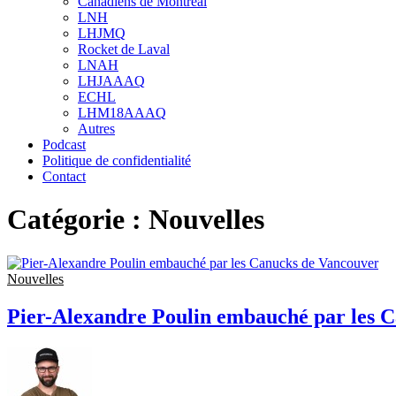
Canadiens de Montréal
sub
LNH
menu
LHJMQ
Rocket de Laval
LNAH
LHJAAAQ
ECHL
LHM18AAAQ
Autres
Podcast
Politique de confidentialité
Contact
Catégorie :
Nouvelles
Nouvelles
Pier-Alexandre Poulin embauché par les 