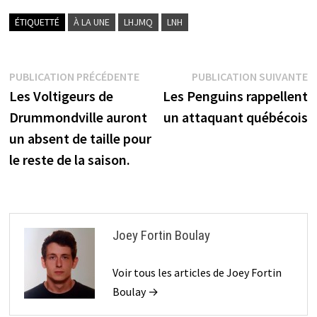
ÉTIQUETTÉ
À LA UNE
LHJMQ
LNH
Navigation
Publication
P
PUBLICATION PRÉCÉDENTE
PUBLICATION SUIVANTE
précédente :
s
Les Voltigeurs de
Les Penguins rappellent
de
Drummondville auront
un attaquant québécois
l’article
un absent de taille pour
le reste de la saison.
Joey Fortin Boulay
Voir tous les articles de Joey Fortin
Boulay →