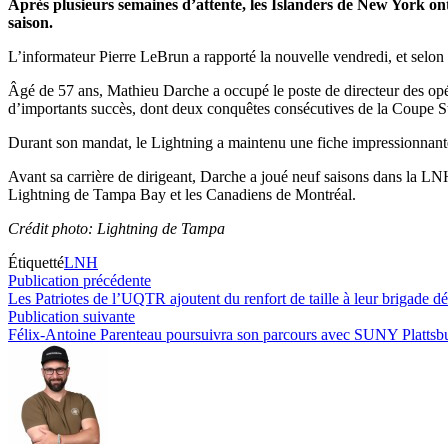
Après plusieurs semaines d’attente, les Islanders de New York o
saison.
L’informateur Pierre LeBrun a rapporté la nouvelle vendredi, et selon de
Âgé de 57 ans, Mathieu Darche a occupé le poste de directeur des opé
d’importants succès, dont deux conquêtes consécutives de la Coupe Sta
Durant son mandat, le Lightning a maintenu une fiche impressionnante d
Avant sa carrière de dirigeant, Darche a joué neuf saisons dans la LN
Lightning de Tampa Bay et les Canadiens de Montréal.
Crédit photo: Lightning de Tampa
Étiquetté
LNH
Navigation
Publication
Publication précédente
précédente :
Les Patriotes de l’UQTR ajoutent du renfort de taille à leur brigade d
de
Publication
Publication suivante
l’article
suivante :
Félix-Antoine Parenteau poursuivra son parcours avec SUNY Plattsb