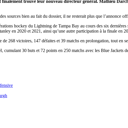
nt finalement trouvé leur nouveau directeur général. Mathieu Dar
s sources bien au fait du dossier, il ne resterait plus que l’annonce offi
rations hockey du Lightning de Tampa Bay au cours des six dernières sa
nley en 2020 et 2021, ainsi qu’une autre participation à la finale en 2
e 268 victoires, 147 défaites et 39 matchs en prolongation, tout en se 
H, cumulant 30 buts et 72 points en 250 matchs avec les Blue Jackets de
éfensive
urgh