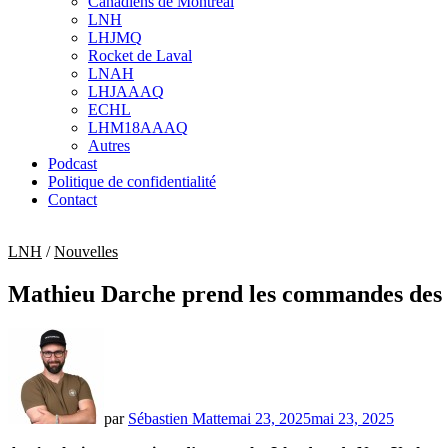
Canadiens de Montréal
sub
LNH
menu
LHJMQ
Rocket de Laval
LNAH
LHJAAAQ
ECHL
LHM18AAAQ
Autres
Podcast
Politique de confidentialité
Contact
LNH
/
Nouvelles
Mathieu Darche prend les commandes des 
par
Sébastien Matte
mai 23, 2025
mai 23, 2025