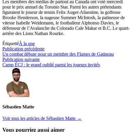
Les membres des médias de partout au Canada ont voté mercredi
pour le prix annuel du Toronto Star. Parmi les autres prétendants
figuraient le joueur de tennis Felix Auger-Aliassime, la golfeuse
Brooke Henderson, la nageuse Summer McIntosh, la patineuse de
vitesse Isabelle Weidemann, le footballeur Alphonso Davies, le
défenseur de l’Avalanche du Colorado Cale Makar et B.C. Le quart-
arrière des Lions Nathan Rourke.
Étiquetté
À la une
Navigation
Publication
Publication précédente
précédente :
Un combat débute pour un membre des Flames de Gatineau
de
Publication
Publication suivante
l’article
suivante :
Camp ÉCJ : le grand oublié parmi les joueurs invités
Sébastien Matte
Voir tous les articles de Sébastien Matte →
Vous pourriez aussi aimer