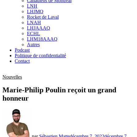
Canadiens de Montréal
sub
LNH
menu
LHJMQ
Rocket de Laval
LNAH
LHJAAAQ
ECHL
LHM18AAAQ
Autres
Podcast
Politique de confidentialité
Contact
Nouvelles
Marie-Philip Poulin reçoit un grand
honneur
par
Sébastien Matte
décembre 7, 2022
décembre 7,