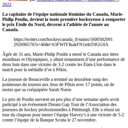
2022
La capitaine de l’équipe nationale féminine du Canada, Marie-
Philip Poulin, devient la toute première hockeyeuse à remporter
le prix Étoile du Nord, décerné à l’athlète de l’année au
Canada
.
https://twitter.com/hockeycanada_fr/status/1600582091
292696576?s=46&t=b3FWfYIkakFN1mhTtfGG0A
Âgée de 31 ans, Marie-Philip Poulin a mené le Canada aux titres
mondiaux et Olympiques, y allant notamment d’une performance de
deux buts dans une victoire de 3-2 contre les États-Unis dans le
match pour la médaille d’or à Pékin.
La joueuse de Beauceville a terminé au deuxième rang des
pointeuses du tournoi aux Jeux de Pékin avec 17 points, un de
moins que sa coéquipière Sarah Nurse.
Le prix de Poulin survient un peu plus d’une semaine après avoir
participé à un événement Dream Gap Tour de l’Association des
joueuses de hockey professionnelles à Pittsburgh. Elle a réussi un
tour du chapeau pour mener l’équipe Harvey’s à une victoire de 5-2
contre l’équipe de la Banque Scotia le 27 novembre.