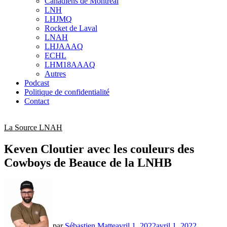
Canadiens de Montréal
sub
LNH
menu
LHJMQ
Rocket de Laval
LNAH
LHJAAAQ
ECHL
LHM18AAAQ
Autres
Podcast
Politique de confidentialité
Contact
La Source LNAH
Keven Cloutier avec les couleurs des
Cowboys de Beauce de la LNHB
par
Sébastien Matte
avril 1, 2022
avril 1, 2022