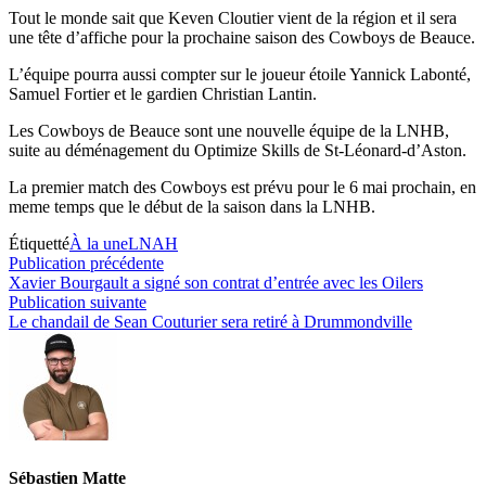
Tout le monde sait que Keven Cloutier vient de la région et il sera
une tête d’affiche pour la prochaine saison des Cowboys de Beauce.
L’équipe pourra aussi compter sur le joueur étoile Yannick Labonté,
Samuel Fortier et le gardien Christian Lantin.
Les Cowboys de Beauce sont une nouvelle équipe de la LNHB,
suite au déménagement du Optimize Skills de St-Léonard-d’Aston.
La premier match des Cowboys est prévu pour le 6 mai prochain, en
meme temps que le début de la saison dans la LNHB.
Étiquetté
À la une
LNAH
Navigation
Publication
Publication précédente
précédente :
Xavier Bourgault a signé son contrat d’entrée avec les Oilers
de
Publication
Publication suivante
l’article
suivante :
Le chandail de Sean Couturier sera retiré à Drummondville
Sébastien Matte