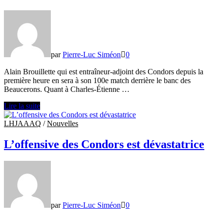
par
Pierre-Luc Siméon
0
Alain Brouillette qui est entraîneur-adjoint des Condors depuis la
première heure en sera à son 100e match derrière le banc des
Beaucerons. Quant à Charles-Étienne …
Les
Lire la suite
Condors
reprennent
LHJAAAQ
/
Nouvelles
la
route
L’offensive des Condors est dévastatrice
pour
affronter
le
Titan
à
Princeville
par
Pierre-Luc Siméon
0