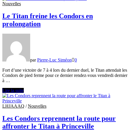
voudront
Nouvelles
retrouver
le
Le Titan freine les Condors en
sentier
prolongation
de
la
victoire
par
Pierre-Luc Siméon
0
Fort d’une victoire de 7 à 4 lors du dernier duel, le Titan attendait les
Condors de pied ferme pour ce dernier rendez-vous vendredi dernier
à …
Le
Lire la suite
Titan
freine
les
LHJAAAQ
/
Nouvelles
Condors
en
Les Condors reprennent la route pour
prolongation
affronter le Titan à Princeville