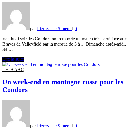
par
Pierre-Luc Siméon
0
Vendredi soir, les Condors ont remporté un match très serré face aux
Braves de Valleyfield par la marque de 3 à 1. Dimanche après-midi,
les …
Une
Lire la suite
première
période
LHJAAAQ
fatale
face
Un week-end en montagne russe pour les
aux
Condors
Cobras
de
Terrebonne
par
Pierre-Luc Siméon
0