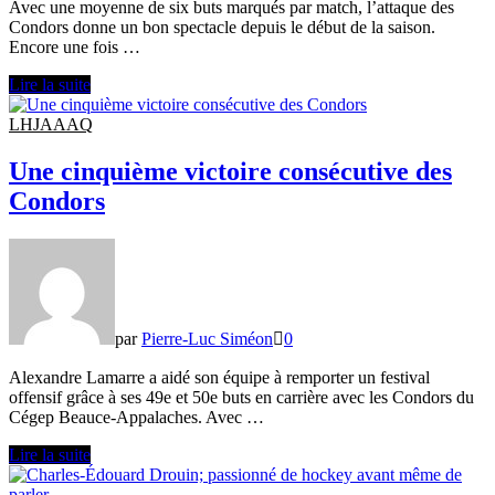
Avec une moyenne de six buts marqués par match, l’attaque des
Condors donne un bon spectacle depuis le début de la saison.
Encore une fois …
L’offensive
Lire la suite
des
Condors
LHJAAAQ
est
dévastatrice
Une cinquième victoire consécutive des
Condors
par
Pierre-Luc Siméon
0
Alexandre Lamarre a aidé son équipe à remporter un festival
offensif grâce à ses 49e et 50e buts en carrière avec les Condors du
Cégep Beauce-Appalaches. Avec …
Une
Lire la suite
cinquième
victoire