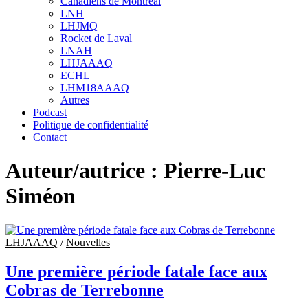
Canadiens de Montréal
sub
LNH
menu
LHJMQ
Rocket de Laval
LNAH
LHJAAAQ
ECHL
LHM18AAAQ
Autres
Podcast
Politique de confidentialité
Contact
Auteur/autrice :
Pierre-Luc
Siméon
LHJAAAQ
/
Nouvelles
Une première période fatale face aux
Cobras de Terrebonne