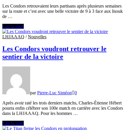
Les Condors retrouvaient leurs partisans après plusieurs semaines
sur la route et c’est avec une belle victoire de 9 à 3 face aux Inouk
de …
Un
Lire la suite
week-
end
LHJAAAQ
/
Nouvelles
en
montagne
Les Condors voudront retrouver le
russe
sentier de la victoire
pour
les
Condors
par
Pierre-Luc Siméon
0
Après avoir raté les trois derniers matchs, Charles-Étienne Hébert
pourra enfin célébrer son 100e match en carrière avec les Condors
dans la LHJAAAQ. Pour les hommes …
Les
Lire la suite
Condors