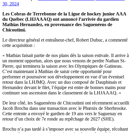
30, 2024
Les Cobras de Terrebonne de la Ligue de hockey junior AAA
du Québec (LHJAAAQ) ont annoncé l’arrivée du gardien
Mathias Hernandez, en provenance des Saguenéens de
Chicoutimi.
Le directeur général et entraîneur-chef, Robert Dubuc, a commenté
cette acquisition :
« Mathias faisait partie de nos plans dès la saison estivale. Il arrive à
un moment opportun, alors que nous venons de perdre Nathan St-
Pierre, qui terminera la saison avec les Olympiques de Gatineau.
C’est maintenant à Mathias de saisir cette opportunité pour
performer et poursuivre son développement en vue d’un éventuel
retour dans la LHJMQ. Avec un duo composé de Dauphinais et
Hernandez devant le filet, l’équipe est entre de bonnes mains pour
continuer son ascension dans le classement de la LHJAAAQ. »
De leur côté, les Saguenéens de Chicoutimi ont récemment accueilli
Jacob Brochu dans une transaction avec le Phœnix de Sherbrooke.
Cette entente a envoyé le gardien de 19 ans vers le Saguenay en
retour d’un choix de 7e ronde au repêchage de 2027 (SHE).
Brochu n’a pas tardé à s’imposer avec sa nouvelle équipe, récoltant