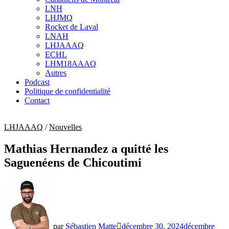
sub
LNH
menu
LHJMQ
Rocket de Laval
LNAH
LHJAAAQ
ECHL
LHM18AAAQ
Autres
Podcast
Politique de confidentialité
Contact
LHJAAAQ
/
Nouvelles
Mathias Hernandez a quitté les
Saguenéens de Chicoutimi
par
Sébastien Matte
décembre 30, 2024
décembre