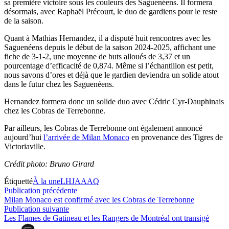
sa première victoire sous les couleurs des Saguenéens. Il formera
désormais, avec Raphaël Précourt, le duo de gardiens pour le reste
de la saison.
Quant à Mathias Hernandez, il a disputé huit rencontres avec les
Saguenéens depuis le début de la saison 2024-2025, affichant une
fiche de 3-1-2, une moyenne de buts alloués de 3,37 et un
pourcentage d’efficacité de 0,874. Même si l’échantillon est petit,
nous savons d’ores et déjà que le gardien deviendra un solide atout
dans le futur chez les Saguenéens.
Hernandez formera donc un solide duo avec Cédric Cyr-Dauphinais
chez les Cobras de Terrebonne.
Par ailleurs, les Cobras de Terrebonne ont également annoncé
aujourd’hui
l’arrivée de Milan Monaco
en provenance des Tigres de
Victoriaville.
Crédit photo: Bruno Girard
Étiquetté
À la une
LHJAAAQ
Navigation
Publication
Publication précédente
précédente :
Milan Monaco est confirmé avec les Cobras de Terrebonne
de
Publication
Publication suivante
l’article
suivante :
Les Flames de Gatineau et les Rangers de Montréal ont transigé