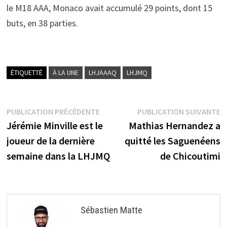
le M18 AAA, Monaco avait accumulé 29 points, dont 15
buts, en 38 parties.
ÉTIQUETTÉ
À LA UNE
LHJAAAQ
LHJMQ
Navigation
Publication
P
PUBLICATION PRÉCÉDENTE
PUBLICATION SUIVANTE
précédente :
s
Jérémie Minville est le
Mathias Hernandez a
de
joueur de la dernière
quitté les Saguenéens
l’article
semaine dans la LHJMQ
de Chicoutimi
Sébastien Matte