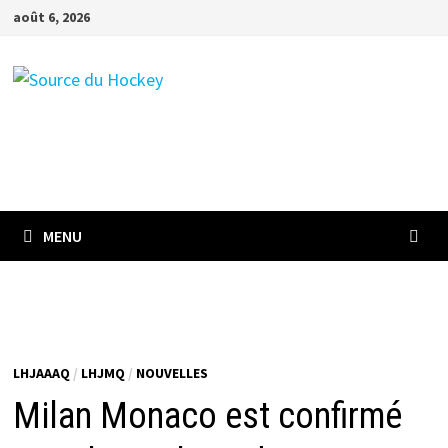
Passer
août 6, 2026
au
contenu
MENU
LHJAAAQ
/
LHJMQ
/
NOUVELLES
Milan Monaco est confirmé