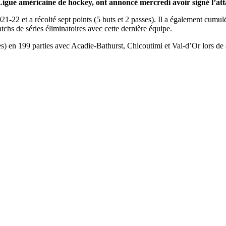
a Ligue américaine de hockey, ont annoncé mercredi avoir signé l’
22 et a récolté sept points (5 buts et 2 passes). Il a également cumulé 
tchs de séries éliminatoires avec cette dernière équipe.
sses) en 199 parties avec Acadie-Bathurst, Chicoutimi et Val-d’Or lors d