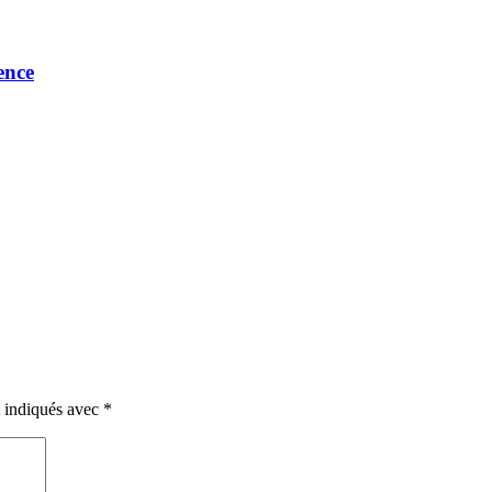
ence
t indiqués avec
*