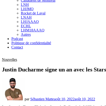
Canadiens de Montréal
sub
LNH
menu
LHJMQ
Rocket de Laval
LNAH
LHJAAAQ
ECHL
LHM18AAAQ
Autres
Podcast
Politique de confidentialité
Contact
Nouvelles
Justin Ducharme signe un an avec les Star
par
Sébastien Matte
août 10, 2022
août 10, 2022