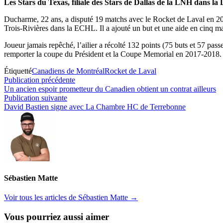
Les Stars du Texas, filiale des Stars de Dallas de la LNH dans l
Ducharme, 22 ans, a disputé 19 matchs avec le Rocket de Laval en 2021-
Trois-Rivières dans la ECHL. Il a ajouté un but et une aide en cinq ma
Joueur jamais repêché, l’ailier a récolté 132 points (75 buts et 57 pa
remporter la coupe du Président et la Coupe Memorial en 2017-2018.
Étiquetté
Canadiens de Montréal
Rocket de Laval
Navigation
Publication
Publication précédente
précédente :
Un ancien espoir prometteur du Canadien obtient un contrat ailleurs
de
Publication
Publication suivante
l’article
suivante :
David Bastien signe avec La Chambre HC de Terrebonne
Sébastien Matte
Voir tous les articles de Sébastien Matte →
Vous pourriez aussi aimer