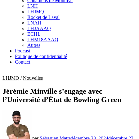
Canadiens de Montréal
sub
LNH
menu
LHJMQ
Rocket de Laval
LNAH
LHJAAAQ
ECHL
LHM18AAAQ
Autres
Podcast
Politique de confidentialité
Contact
LHJMQ
/
Nouvelles
Jérémie Minville s’engage avec
l’Université d’État de Bowling Green
par
Sébastien Matte
décembre 23, 2024
décembre 23,