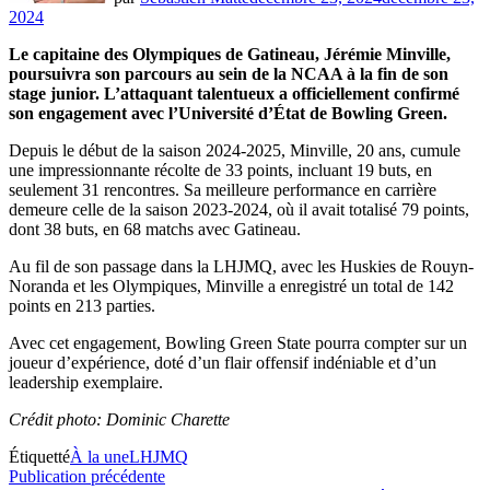
2024
Le capitaine des Olympiques de Gatineau, Jérémie Minville,
poursuivra son parcours au sein de la NCAA à la fin de son
stage junior. L’attaquant talentueux a officiellement confirmé
son engagement avec l’Université d’État de Bowling Green.
Depuis le début de la saison 2024-2025, Minville, 20 ans, cumule
une impressionnante récolte de 33 points, incluant 19 buts, en
seulement 31 rencontres. Sa meilleure performance en carrière
demeure celle de la saison 2023-2024, où il avait totalisé 79 points,
dont 38 buts, en 68 matchs avec Gatineau.
Au fil de son passage dans la LHJMQ, avec les Huskies de Rouyn-
Noranda et les Olympiques, Minville a enregistré un total de 142
points en 213 parties.
Avec cet engagement, Bowling Green State pourra compter sur un
joueur d’expérience, doté d’un flair offensif indéniable et d’un
leadership exemplaire.
Crédit photo: Dominic Charette
Étiquetté
À la une
LHJMQ
Navigation
Publication
Publication précédente