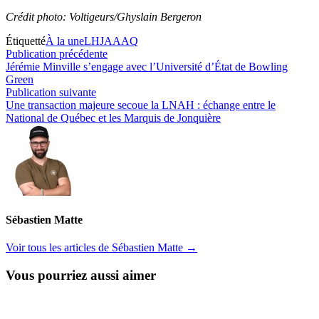
Crédit photo: Voltigeurs/Ghyslain Bergeron
Étiquetté
À la une
LHJAAAQ
Navigation
Publication
Publication précédente
précédente :
Jérémie Minville s’engage avec l’Université d’État de Bowling
de
Green
l’article
Publication
Publication suivante
suivante :
Une transaction majeure secoue la LNAH : échange entre le
National de Québec et les Marquis de Jonquière
Sébastien Matte
Voir tous les articles de Sébastien Matte →
Vous pourriez aussi aimer