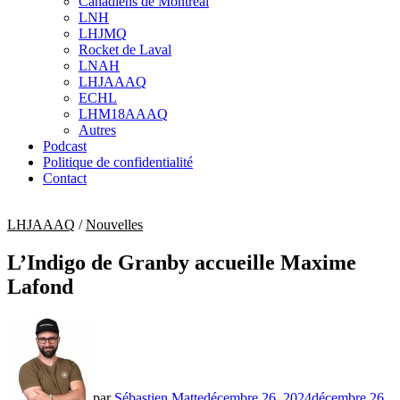
Canadiens de Montréal
sub
LNH
menu
LHJMQ
Rocket de Laval
LNAH
LHJAAAQ
ECHL
LHM18AAAQ
Autres
Podcast
Politique de confidentialité
Contact
LHJAAAQ
/
Nouvelles
L’Indigo de Granby accueille Maxime
Lafond
par
Sébastien Matte
décembre 26, 2024
décembre 26,