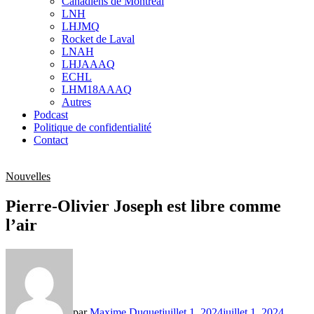
Canadiens de Montréal
sub
LNH
menu
LHJMQ
Rocket de Laval
LNAH
LHJAAAQ
ECHL
LHM18AAAQ
Autres
Podcast
Politique de confidentialité
Contact
Nouvelles
Pierre-Olivier Joseph est libre comme
l’air
par
Maxime Duquet
juillet 1, 2024
juillet 1, 2024