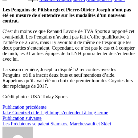
Les Penguins de Pittsburgh et Pierre-Olivier Joseph n’ont pas
été en mesure de s’entendre sur les modalités d’un nouveau
contrat.
C’est du moins ce que Renaud Lavoie de TVA Sports a rapporté cet
avant-midi. Les Penguins n’avaient pas fait d’offre qualificative à
l’athlète de 25 ans, mais il y avoir tout de même de l’espoir que les
deux parties s’entendent. Cependant, ce n’est pas le cas et à compter
de midi, les 31 autres équipes de la LNH pourra tenter de s’entendre
avec lui.
La saison dernière, Joseph a disputé 52 rencontres avec les
Penguins, où il a inscrit deux buts et neuf mentions d’aide.
Rappelons qu’il avait été un choix de premier tour des Coyotes lors
dur repêchage de 2017.
Crédit photo : USA Today Sports
Navigation
Publication
Publication précédente
précédente :
Jake Guentzel et le Lightning s’entendent à long terme
de
Publication
Publication suivante
l’article
suivante :
Les Prédateurs se paient Stamkos, Marchessault et Skjei