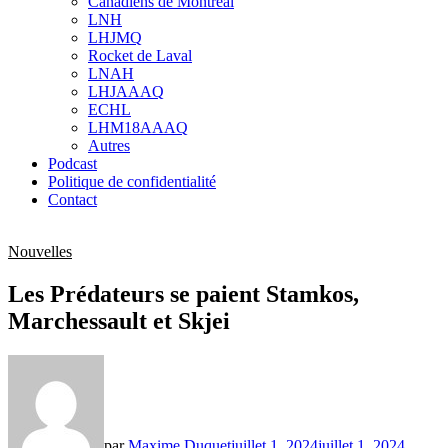
Canadiens de Montréal
sub
LNH
menu
LHJMQ
Rocket de Laval
LNAH
LHJAAAQ
ECHL
LHM18AAAQ
Autres
Podcast
Politique de confidentialité
Contact
Nouvelles
Les Prédateurs se paient Stamkos,
Marchessault et Skjei
par
Maxime Duquet
juillet 1, 2024
juillet 1, 2024