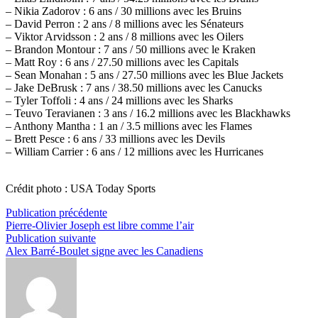
– Nikia Zadorov : 6 ans / 30 millions avec les Bruins
– David Perron : 2 ans / 8 millions avec les Sénateurs
– Viktor Arvidsson : 2 ans / 8 millions avec les Oilers
– Brandon Montour : 7 ans / 50 millions avec le Kraken
– Matt Roy : 6 ans / 27.50 millions avec les Capitals
– Sean Monahan : 5 ans / 27.50 millions avec les Blue Jackets
– Jake DeBrusk : 7 ans / 38.50 millions avec les Canucks
– Tyler Toffoli : 4 ans / 24 millions avec les Sharks
– Teuvo Teravianen : 3 ans / 16.2 millions avec les Blackhawks
– Anthony Mantha : 1 an / 3.5 millions avec les Flames
– Brett Pesce : 6 ans / 33 millions avec les Devils
– William Carrier : 6 ans / 12 millions avec les Hurricanes
Crédit photo : USA Today Sports
Navigation
Publication
Publication précédente
précédente :
Pierre-Olivier Joseph est libre comme l’air
de
Publication
Publication suivante
l’article
suivante :
Alex Barré-Boulet signe avec les Canadiens