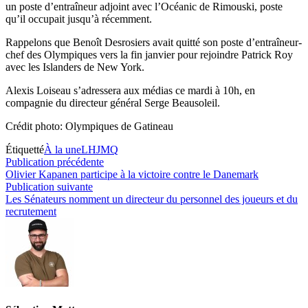
un poste d’entraîneur adjoint avec l’Océanic de Rimouski, poste
qu’il occupait jusqu’à récemment.
Rappelons que Benoît Desrosiers avait quitté son poste d’entraîneur-
chef des Olympiques vers la fin janvier pour rejoindre Patrick Roy
avec les Islanders de New York.
Alexis Loiseau s’adressera aux médias ce mardi à 10h, en
compagnie du directeur général Serge Beausoleil.
Crédit photo: Olympiques de Gatineau
Étiquetté
À la une
LHJMQ
Navigation
Publication
Publication précédente
précédente :
Olivier Kapanen participe à la victoire contre le Danemark
de
Publication
Publication suivante
l’article
suivante :
Les Sénateurs nomment un directeur du personnel des joueurs et du
recrutement