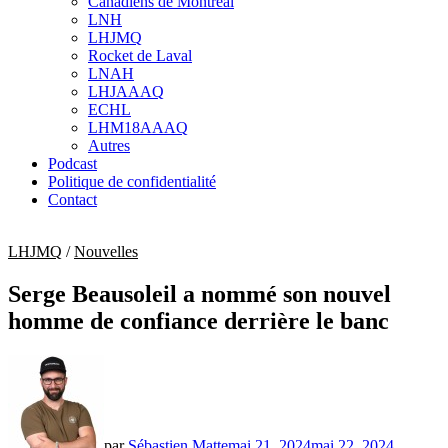
Canadiens de Montréal
sub
LNH
menu
LHJMQ
Rocket de Laval
LNAH
LHJAAAQ
ECHL
LHM18AAAQ
Autres
Podcast
Politique de confidentialité
Contact
LHJMQ
/
Nouvelles
Serge Beausoleil a nommé son nouvel
homme de confiance derrière le banc
par
Sébastien Matte
mai 21, 2024
mai 22, 2024