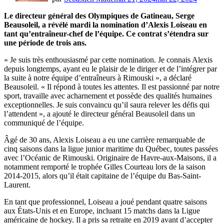
Le directeur général des Olympiques de Gatineau, Serge
Beausoleil, a révélé mardi la nomination d’Alexis Loiseau en
tant qu’entraîneur-chef de l’équipe. Ce contrat s’étendra sur
une période de trois ans.
« Je suis très enthousiasmé par cette nomination. Je connais Alexis
depuis longtemps, ayant eu le plaisir de le diriger et de l’intégrer par
la suite à notre équipe d’entraîneurs à Rimouski », a déclaré
Beausoleil. « Il répond à toutes les attentes. Il est passionné par notre
sport, travaille avec acharnement et possède des qualités humaines
exceptionnelles. Je suis convaincu qu’il saura relever les défis qui
l’attendent », a ajouté le directeur général Beausoleil dans un
communiqué de l’équipe.
Âgé de 30 ans, Alexis Loiseau a eu une carrière remarquable de
cinq saisons dans la ligue junior maritime du Québec, toutes passées
avec l’Océanic de Rimouski. Originaire de Havre-aux-Maisons, il a
notamment remporté le trophée Gilles Courteau lors de la saison
2014-2015, alors qu’il était capitaine de l’équipe du Bas-Saint-
Laurent.
En tant que professionnel, Loiseau a joué pendant quatre saisons
aux États-Unis et en Europe, incluant 15 matchs dans la Ligue
américaine de hockey. Il a pris sa retraite en 2019 avant d’accepter