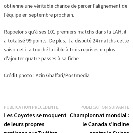
obtienne une véritable chance de percer l’alignement de
l’équipe en septembre prochain.
Rappelons qu’à ses 101 premiers matchs dans la LAH, il
a totalisé 99 points. De plus, il a disputé 24 matchs cette
saison et il a touché la cible à trois reprises en plus
d’ajouter quatre passes à sa fiche.
Crédit photo : Azin Ghaffari/Postmedia
Navigation
Publication
P
PUBLICATION PRÉCÉDENTE
PUBLICATION SUIVANTE
précédente :
s
Les Coyotes se moquent
Championnat mondial :
de
de leurs propres
le Canada s’incline
l’article
partisans sur Twitter
contre la Suisse