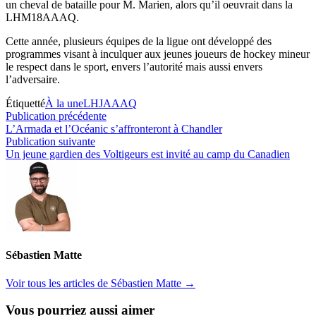
un cheval de bataille pour M. Marien, alors qu’il oeuvrait dans la
LHM18AAAQ.
Cette année, plusieurs équipes de la ligue ont développé des
programmes visant à inculquer aux jeunes joueurs de hockey mineur
le respect dans le sport, envers l’autorité mais aussi envers
l’adversaire.
Étiquetté
À la une
LHJAAAQ
Navigation
Publication
Publication précédente
précédente :
L’Armada et l’Océanic s’affronteront à Chandler
de
Publication
Publication suivante
l’article
suivante :
Un jeune gardien des Voltigeurs est invité au camp du Canadien
Sébastien Matte
Voir tous les articles de Sébastien Matte →
Vous pourriez aussi aimer