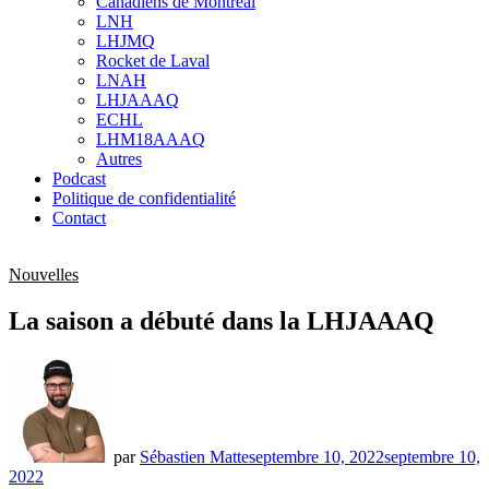
Canadiens de Montréal
sub
LNH
menu
LHJMQ
Rocket de Laval
LNAH
LHJAAAQ
ECHL
LHM18AAAQ
Autres
Podcast
Politique de confidentialité
Contact
Nouvelles
La saison a débuté dans la LHJAAAQ
par
Sébastien Matte
septembre 10, 2022
septembre 10,
2022