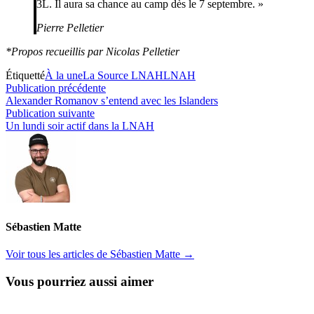
3L. Il aura sa chance au camp dès le 7 septembre. »
Pierre Pelletier
*Propos recueillis par Nicolas Pelletier
Étiquetté
À la une
La Source LNAH
LNAH
Navigation
Publication
Publication précédente
précédente :
Alexander Romanov s’entend avec les Islanders
de
Publication
Publication suivante
l’article
suivante :
Un lundi soir actif dans la LNAH
Sébastien Matte
Voir tous les articles de Sébastien Matte →
Vous pourriez aussi aimer