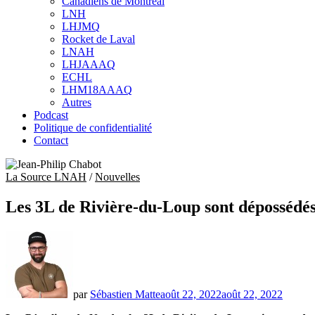
Canadiens de Montréal
sub
LNH
menu
LHJMQ
Rocket de Laval
LNAH
LHJAAAQ
ECHL
LHM18AAAQ
Autres
Podcast
Politique de confidentialité
Contact
La Source LNAH
/
Nouvelles
Les 3L de Rivière-du-Loup sont dépossédés
par
Sébastien Matte
août 22, 2022
août 22, 2022