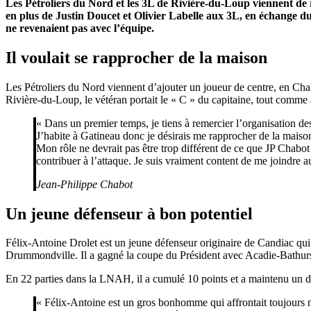
Les Pétroliers du Nord et les 3L de Rivière-du-Loup viennent de r
en plus de Justin Doucet et Olivier Labelle aux 3L, en échange d
ne revenaient pas avec l’équipe.
Il voulait se rapprocher de la maison
Les Pétroliers du Nord viennent d’ajouter un joueur de centre, en Cha
Rivière-du-Loup, le vétéran portait le « C » du capitaine, tout co
« Dans un premier temps, je tiens à remercier l’organisation des
J’habite à Gatineau donc je désirais me rapprocher de la maison
Mon rôle ne devrait pas être trop différent de ce que JP Chabot
contribuer à l’attaque. Je suis vraiment content de me joindre au
Jean-Philippe Chabot
Un jeune défenseur à bon potentiel
Félix-Antoine Drolet est un jeune défenseur originaire de Candiac qu
Drummondville. Il a gagné la coupe du Président avec Acadie-Bathur
En 22 parties dans la LNAH, il a cumulé 10 points et a maintenu un di
« Félix-Antoine est un gros bonhomme qui affrontait toujours n