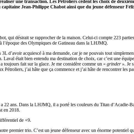
éaliser une transaction. Les Pétroliers cèdent les choix de deuxièm
u capitaine Jean-Philippe Chabot ainsi que du jeune défenseur Féli
bot, qui désirait se rapprocher de la maison. Celui-ci compte 223 partie
mme à l’époque des Olympiques de Gatineau dans la LHJMQ.
 3L d’avoir acquiescé à ma demande, car je ne pouvais tout simplement pl
. Laval était bien entendu ma destination de choix, car c’est une équipe 
 a toujours fait sur la glace. Je me considère comme un «
grinder »
. Je 
x Pétroliers, j’ai hâte que ça commence et j’ai hâte de rencontrer les pa
i a 22 ans. Dans la LHJMQ, il a porté les couleurs du Titan d’Acadie-B
st en 2018.
fférentiel de +9.
otre premier trio. C’est un jeune défenseur avec un énorme potentiel q