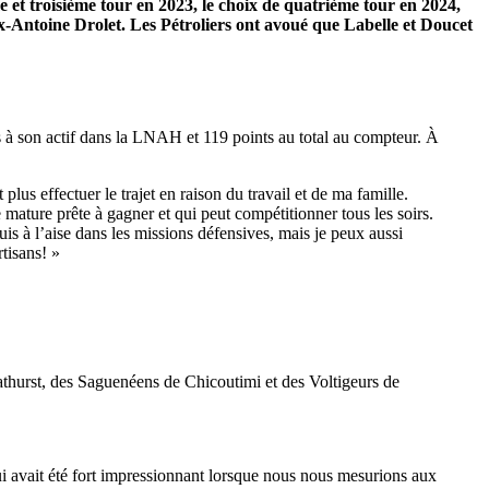
e et troisième tour en 2023, le choix de quatrième tour en 2024,
x-Antoine Drolet.
Les Pétroliers ont avoué que Labelle et Doucet
s à son actif dans la LNAH et 119 points au total au compteur. À
us effectuer le trajet en raison du travail et de ma famille.
mature prête à gagner et qui peut compétitionner tous les soirs.
suis à l’aise dans les missions défensives, mais je peux aussi
rtisans! »
athurst, des Saguenéens de Chicoutimi et des Voltigeurs de
ui avait été fort impressionnant lorsque nous nous mesurions aux