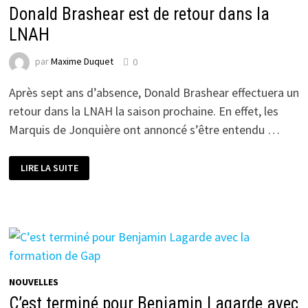
Donald Brashear est de retour dans la
LNAH
par
Maxime Duquet
0
Après sept ans d’absence, Donald Brashear effectuera un
retour dans la LNAH la saison prochaine. En effet, les
Marquis de Jonquière ont annoncé s’être entendu …
DONALD
LIRE LA SUITE
BRASHEAR
EST
DE
RETOUR
DANS
LA
LNAH
NOUVELLES
C’est terminé pour Benjamin Lagarde avec