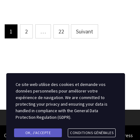
LES
MARQUIS
DE
JONQUIÈRE
Pagination
1
2
…
22
Suivant
des
publications
Ce site web utilise des cookies et demande vos
données personnelles pour améliorer votre
expérience de navigation. We are committed to
protecting your privacy and ensuring your data is
handled in compliance with the
General Data
Protection Regulation (GDPR)
.
OK, J'ACCEPTE
CONDITIONS GÉNÉRALES
Copyright © 2026
Source du Hockey
. Alimenté par
WordPress