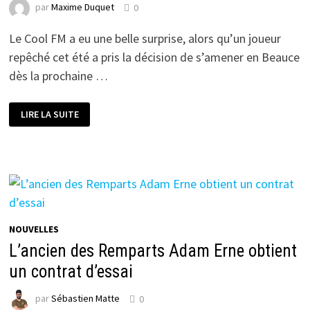
par
Maxime Duquet
0
Le Cool FM a eu une belle surprise, alors qu’un joueur
repêché cet été a pris la décision de s’amener en Beauce
dès la prochaine …
UN
LIRE LA SUITE
DÉFENSEUR
FORMAT
GÉANT
S’AMÈNE
À
SAINT-
GEORGES
NOUVELLES
L’ancien des Remparts Adam Erne obtient
un contrat d’essai
par
Sébastien Matte
0