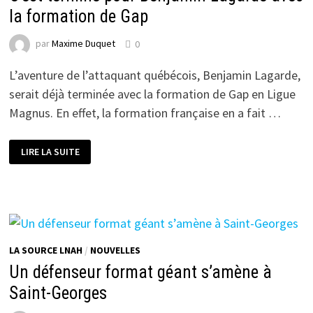
la formation de Gap
par
Maxime Duquet
0
L’aventure de l’attaquant québécois, Benjamin Lagarde,
serait déjà terminée avec la formation de Gap en Ligue
Magnus. En effet, la formation française en a fait …
C’EST
LIRE LA SUITE
TERMINÉ
POUR
BENJAMIN
LAGARDE
AVEC
LA
FORMATION
DE
GAP
LA SOURCE LNAH
/
NOUVELLES
Un défenseur format géant s’amène à
Saint-Georges