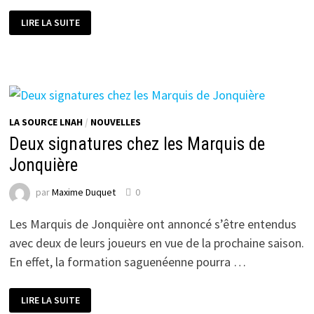
SIGNATURE
LIRE LA SUITE
MAJEURE
CHEZ
L’ASSURANCIA
DE
THETFORD
MINES
LA SOURCE LNAH
/
NOUVELLES
Deux signatures chez les Marquis de
Jonquière
par
Maxime Duquet
0
Les Marquis de Jonquière ont annoncé s’être entendus
avec deux de leurs joueurs en vue de la prochaine saison.
En effet, la formation saguenéenne pourra …
DEUX
LIRE LA SUITE
SIGNATURES
CHEZ