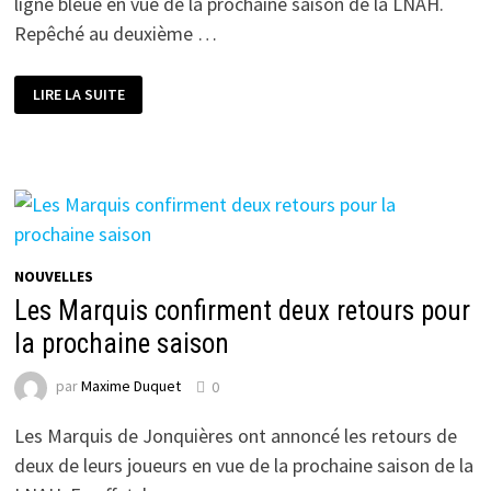
ligne bleue en vue de la prochaine saison de la LNAH.
Repêché au deuxième …
LE
LIRE LA SUITE
COOL
FM
SIGNE
UN
DE
SES
CHOIX
AU
REPÊCHAGE
DE
2023
NOUVELLES
Les Marquis confirment deux retours pour
la prochaine saison
par
Maxime Duquet
0
Les Marquis de Jonquières ont annoncé les retours de
deux de leurs joueurs en vue de la prochaine saison de la