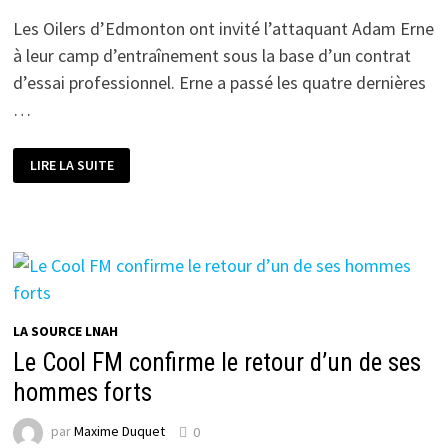
Les Oilers d’Edmonton ont invité l’attaquant Adam Erne
à leur camp d’entraînement sous la base d’un contrat
d’essai professionnel. Erne a passé les quatre dernières
…
L’ANCIEN
LIRE LA SUITE
DES
REMPARTS
ADAM
ERNE
OBTIENT
UN
CONTRAT
D’ESSAI
LA SOURCE LNAH
Le Cool FM confirme le retour d’un de ses
hommes forts
par
Maxime Duquet
0