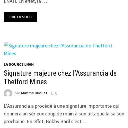
LNAH. En effet, la …
LES
LIRE LA SUITE
MARQUIS
CONFIRMENT
DEUX
RETOURS
POUR
LA
PROCHAINE
SAISON
LA SOURCE LNAH
Signature majeure chez l’Assurancia de
Thetford Mines
par
Maxime Duquet
0
L’Assurancia a procédé à une signature importante qui
donnera un sérieux coup de main à son attaque la saison
prochaine. En effet, Bobby Baril s’est …