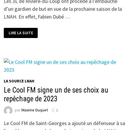
Les 3L de Rivière-du-Loup ont procédé à l’embauche
d’un gardien de but en vue de la prochaine saison de la
LNAH. En effet, Fabien Dubé …
LES
LIRE LA SUITE
3L
AJOUTENT
UN
GARDIEN
À
LEUR
FORMATION
LA SOURCE LNAH
Le Cool FM signe un de ses choix au
repêchage de 2023
par
Maxime Duquet
0
Le Cool FM de Saint-Georges a ajouté un défenseur à sa