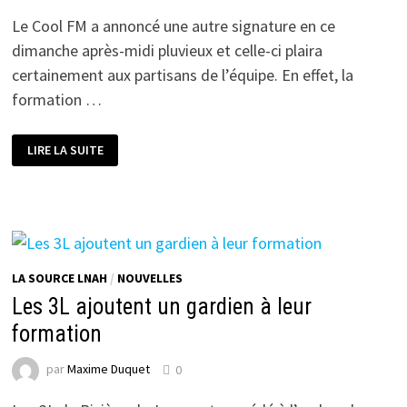
Le Cool FM a annoncé une autre signature en ce
dimanche après-midi pluvieux et celle-ci plaira
certainement aux partisans de l’équipe. En effet, la
formation …
LE
LIRE LA SUITE
COOL
FM
CONFIRME
LE
RETOUR
D’UN
DE
SES
HOMMES
FORTS
LA SOURCE LNAH
/
NOUVELLES
Les 3L ajoutent un gardien à leur
formation
par
Maxime Duquet
0