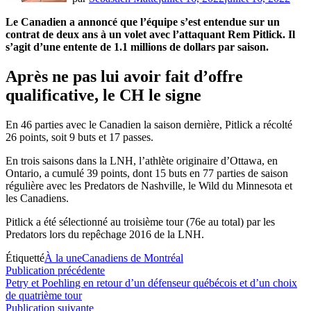
Le Canadien a annoncé que l’équipe s’est entendue sur un
contrat de deux ans à un volet avec l’attaquant Rem Pitlick. Il
s’agit d’une entente de 1.1 millions de dollars par saison.
Après ne pas lui avoir fait d’offre
qualificative, le CH le signe
En 46 parties avec le Canadien la saison dernière, Pitlick a récolté
26 points, soit 9 buts et 17 passes.
En trois saisons dans la LNH, l’athlète originaire d’Ottawa, en
Ontario, a cumulé 39 points, dont 15 buts en 77 parties de saison
régulière avec les Predators de Nashville, le Wild du Minnesota et
les Canadiens.
Pitlick a été sélectionné au troisième tour (76e au total) par les
Predators lors du repêchage 2016 de la LNH.
Étiquetté
À la une
Canadiens de Montréal
Navigation
Publication
Publication précédente
précédente :
Petry et Poehling en retour d’un défenseur québécois et d’un choix
de
de quatrième tour
l’article
Publication
Publication suivante