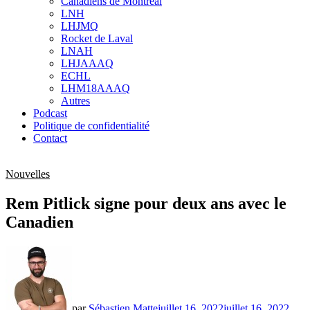
Canadiens de Montréal
sub
LNH
menu
LHJMQ
Rocket de Laval
LNAH
LHJAAAQ
ECHL
LHM18AAAQ
Autres
Podcast
Politique de confidentialité
Contact
Nouvelles
Rem Pitlick signe pour deux ans avec le
Canadien
par
Sébastien Matte
juillet 16, 2022
juillet 16, 2022