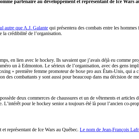
comme partenaire au développement et représentant de Ice Wars 
ul autre que A.J. Galante
qui présentera des combats entre les hommes fo
 la crédibilité de l’organisation.
temps, en lien avec le hockey. Ils savaient que j’avais déjà eu comme p
numéro un à Edmonton. Le sérieux de l’organisation, avec des gens imp
 boxing » première femme promoteur de boxe pro aux États-Unis, qui a 
tion des combattants y sont aussi pour beaucoup dans ma décision de me
possède deux commerces de chaussures et un de vêtements et articles de
e. L’intérêt pour le hockey senior a toujours été là pour l’ancien co-
t et représentant de Ice Wars au Québec.
Le nom de Jean-François Laf