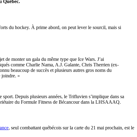
au Québec.
rts du hockey. À prime abord, on peut lever le sourcil, mais si
rojet de monter un gala du même type que Ice Wars. J’ai
liqués comme Charlie Nama, A.J. Galante, Chris Therrien (ex-
connu beaucoup de succès et plusieurs autres gros noms du
 joindre. »
 sport. Depuis plusieurs années, le Trifluvien s’implique dans sa
propriétaire du Formule Fitness de Bécancour dans la LHSAAAQ.
rance
, seul combattant québécois sur la carte du 21 mai prochain, est le