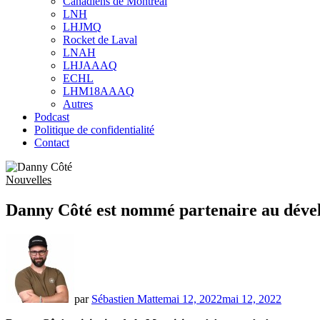
Canadiens de Montréal
sub
LNH
menu
LHJMQ
Rocket de Laval
LNAH
LHJAAAQ
ECHL
LHM18AAAQ
Autres
Podcast
Politique de confidentialité
Contact
Nouvelles
Danny Côté est nommé partenaire au dével
par
Sébastien Matte
mai 12, 2022
mai 12, 2022