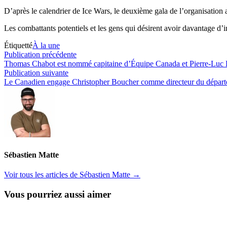
D’après le calendrier de Ice Wars, le deuxième gala de l’organisation
Les combattants potentiels et les gens qui désirent avoir davantage d
Étiquetté
À la une
Navigation
Publication
Publication précédente
précédente :
Thomas Chabot est nommé capitaine d’Équipe Canada et Pierre-Luc D
de
Publication
Publication suivante
l’article
suivante :
Le Canadien engage Christopher Boucher comme directeur du départem
Sébastien Matte
Voir tous les articles de Sébastien Matte →
Vous pourriez aussi aimer