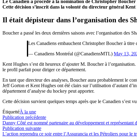
Le Canadien a procédé à la nomination de Christopher Boucher au
Cette décision s’inscrit dans la volonté du directeur général Ke
Il était dépisteur dans l’organisation des S
Boucher a passé les deux dernières saisons avec l’organisation des Sha
Les Canadiens embauchent Christopher Boucher à titre de
— Canadiens Montréal (@CanadiensMTL)
May 13, 20
Kent Hughes s’est dit heureux d’ajouter M. Boucher à l’organisation. Hu
le profil parfait pour diriger ce département.
En tant que directeur des analyses, Boucher aura probablement le cont
Jeff Gorton et Kent Hughes ont été clairs sur l’utilisation d’autant d
département d’analyse du hockey peut apporter.
Cette décision survient quelques temps après que le Canadien s’est v
Étiquetté
À la une
Navigation
Publication
Publication précédente
précédente :
Danny Côté est nommé partenaire au développement et représentant 
de
Publication
Publication suivante
l’article
suivante :
L’action reprendra ce soir entre l’Assurancia et les Pétroliers pour le t