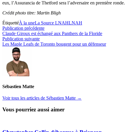
eux, l’Assurancia de Thetford sera l’adversaire en première ronde.
Crédit photo titre: Martin Bligh
Étiquetté
À la une
La Source LNAH
LNAH
Navigation
Publication
Publication précédente
précédente :
Claude Giroux est échangé aux Panthers de la Floride
de
Publication
Publication suivante
l’article
suivante :
Les Maple Leafs de Toronto bougent pour un défenseur
Sébastien Matte
Voir tous les articles de Sébastien Matte →
Vous pourriez aussi aimer