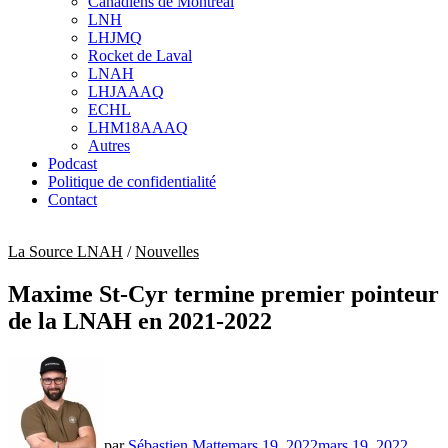
Canadiens de Montréal
sub
LNH
menu
LHJMQ
Rocket de Laval
LNAH
LHJAAAQ
ECHL
LHM18AAAQ
Autres
Podcast
Politique de confidentialité
Contact
La Source LNAH
/
Nouvelles
Maxime St-Cyr termine premier pointeur
de la LNAH en 2021-2022
par
Sébastien Matte
mars 19, 2022
mars 19, 2022