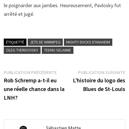
le poignarder aux jambes. Heureusement, Pavlosky fut
arrêté et jugé.
ÉTIQUETTÉ
JETS DE WINNIPEG
MIGHTY DUCKS D'ANAHEIM
OLEG TVERDOVSKY
TEEMU SELANNE
Navigation
Publication
P
PUBLICATION PRÉCÉDENTE
PUBLICATION SUIVANTE
précédente :
s
Rob Schremp a-t-il eu
L’histoire du logo des
de
une réelle chance dans la
Blues de St-Louis
l’article
LNH?
Sébastien Matte