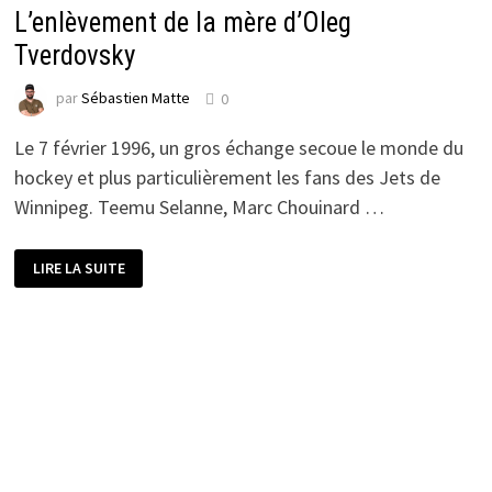
L’enlèvement de la mère d’Oleg
Tverdovsky
par
Sébastien Matte
0
Le 7 février 1996, un gros échange secoue le monde du
hockey et plus particulièrement les fans des Jets de
Winnipeg. Teemu Selanne, Marc Chouinard …
L’ENLÈVEMENT
LIRE LA SUITE
DE
LA
MÈRE
D’OLEG
TVERDOVSKY