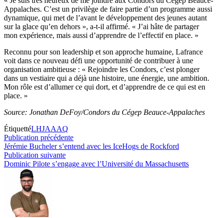
« Je suis très heureux de me joindre aux Condors du Cégep Beauce-
Appalaches. C’est un privilège de faire partie d’un programme aussi
dynamique, qui met de l’avant le développement des jeunes autant
sur la glace qu’en dehors », a-t-il affirmé. « J’ai hâte de partager
mon expérience, mais aussi d’apprendre de l’effectif en place. »
Reconnu pour son leadership et son approche humaine, Lafrance
voit dans ce nouveau défi une opportunité de contribuer à une
organisation ambitieuse : « Rejoindre les Condors, c’est plonger
dans un vestiaire qui a déjà une histoire, une énergie, une ambition.
Mon rôle est d’allumer ce qui dort, et d’apprendre de ce qui est en
place. »
Source: Jonathan DeFoy/Condors du Cégep Beauce-Appalaches
Étiquetté
LHJAAAQ
Navigation
Publication
Publication précédente
précédente :
Jérémie Bucheler s’entend avec les IceHogs de Rockford
de
Publication
Publication suivante
l’article
suivante :
Dominic Pilote s’engage avec l’Université du Massachusetts