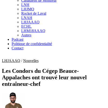
Canadiens de Montréal
sub
LNH
menu
LHJMQ
Rocket de Laval
LNAH
LHJAAAQ
ECHL
LHM18AAAQ
Autres
Podcast
Politique de confidentialité
Contact
LHJAAAQ
/
Nouvelles
Les Condors du Cégep Beauce-
Appalaches ont trouvé leur nouvel
entraîneur-chef