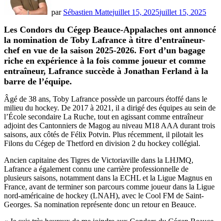
par
Sébastien Matte
juillet 15, 2025
juillet 15, 2025
Les Condors du Cégep Beauce-Appalaches ont annoncé
la nomination de Toby Lafrance à titre d’entraîneur-
chef en vue de la saison 2025-2026. Fort d’un bagage
riche en expérience à la fois comme joueur et comme
entraîneur, Lafrance succède à Jonathan Ferland à la
barre de l’équipe.
Âgé de 38 ans, Toby Lafrance possède un parcours étoffé dans le
milieu du hockey. De 2017 à 2021, il a dirigé des équipes au sein de
l’École secondaire La Ruche, tout en agissant comme entraîneur
adjoint des Cantonniers de Magog au niveau M18 AAA durant trois
saisons, aux côtés de Félix Potvin. Plus récemment, il pilotait les
Filons du Cégep de Thetford en division 2 du hockey collégial.
Ancien capitaine des Tigres de Victoriaville dans la LHJMQ,
Lafrance a également connu une carrière professionnelle de
plusieurs saisons, notamment dans la ECHL et la Ligue Magnus en
France, avant de terminer son parcours comme joueur dans la Ligue
nord-américaine de hockey (LNAH), avec le Cool FM de Saint-
Georges. Sa nomination représente donc un retour en Beauce.