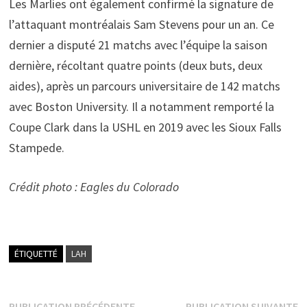
Les Marlies ont également confirmé la signature de
l’attaquant montréalais Sam Stevens pour un an. Ce
dernier a disputé 21 matchs avec l’équipe la saison
dernière, récoltant quatre points (deux buts, deux
aides), après un parcours universitaire de 142 matchs
avec Boston University. Il a notamment remporté la
Coupe Clark dans la USHL en 2019 avec les Sioux Falls
Stampede.
Crédit photo : Eagles du Colorado
ÉTIQUETTÉ
LAH
Publication
P
PUBLICATION PRÉCÉDENTE
PUBLICATION SUIVANTE