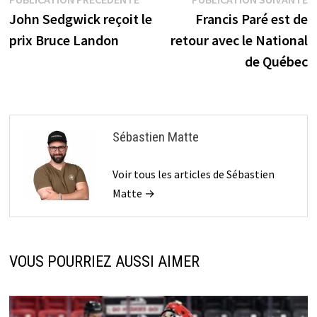
Navigation
précédente :
s
John Sedgwick reçoit le
Francis Paré est de
de
prix Bruce Landon
retour avec le National
l’article
de Québec
Sébastien Matte
Voir tous les articles de Sébastien
Matte →
VOUS POURRIEZ AUSSI AIMER