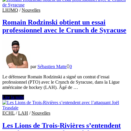
est
échangé
LHJMQ
/
Nouvelles
aux
Stars
Romain Rodzinski obtient un essai
professionnel avec le Crunch de Syracuse
par
Sébastien Matte
0
Le défenseur Romain Rodzinski a signé un contrat d’essai
professionnel (PTO) avec le Crunch de Syracuse, dans la Ligue
américaine de hockey (LAH). Âgé de …
Romain
Lire la suite
Rodzinski
obtient
un
ECHL
/
LAH
/
Nouvelles
essai
professionnel
Les Lions de Trois-Rivières s’entendent
avec