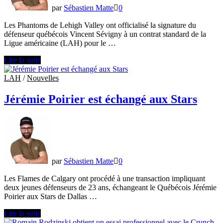
par
Sébastien Matte
0
Les Phantoms de Lehigh Valley ont officialisé la signature du
défenseur québécois Vincent Sévigny à un contrat standard de la
Ligue américaine (LAH) pour le …
Vincent
Lire la suite
Sévigny
décroche
LAH
/
Nouvelles
un
contrat
Jérémie Poirier est échangé aux Stars
dans
la
Ligue
américaine
de
hockey
par
Sébastien Matte
0
Les Flames de Calgary ont procédé à une transaction impliquant
deux jeunes défenseurs de 23 ans, échangeant le Québécois Jérémie
Poirier aux Stars de Dallas …
Jérémie
Lire la suite
Poirier