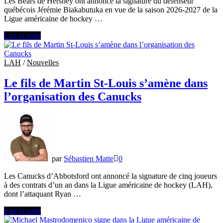
Les Bears de Hershey ont annoncé la signature du défenseur
québécois Jérémie Biakabutuka en vue de la saison 2026-2027 de la
Ligue américaine de hockey …
Jérémie
Lire la suite
Biakabutuka
s’entend
avec
LAH
/
Nouvelles
les
Bears
Le fils de Martin St-Louis s’amène dans
de
l’organisation des Canucks
Hershey
par
Sébastien Matte
0
Les Canucks d’Abbotsford ont annoncé la signature de cinq joueurs
à des contrats d’un an dans la Ligue américaine de hockey (LAH),
dont l’attaquant Ryan …
Le
Lire la suite
fils