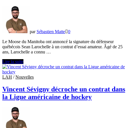
de
hockey
par
Sébastien Matte
0
Le Moose du Manitoba ont annoncé la signature du défenseur
québécois Sean Larochelle à un contrat d’essai amateur. Âgé de 25
ans, Larochelle a connu …
Sean
Lire la suite
Larochelle
obtient
un
LAH
/
Nouvelles
essai
avec
Vincent Sévigny décroche un contrat dans
le
la Ligue américaine de hockey
Moose
du
Manitoba