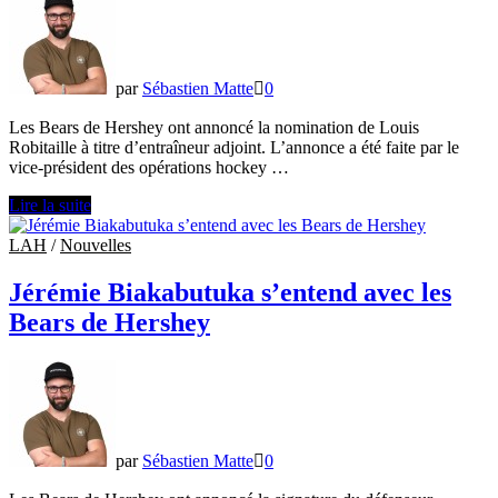
par
Sébastien Matte
0
Les Bears de Hershey ont annoncé la nomination de Louis
Robitaille à titre d’entraîneur adjoint. L’annonce a été faite par le
vice-président des opérations hockey …
Louis
Lire la suite
Robitaille
est
LAH
/
Nouvelles
nommé
entraîneur
Jérémie Biakabutuka s’entend avec les
adjoint
Bears de Hershey
des
Bears
de
Hershey
par
Sébastien Matte
0