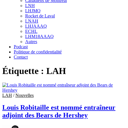
Canadiens de Montréal
sub
LNH
menu
LHJMQ
Rocket de Laval
LNAH
LHJAAAQ
ECHL
LHM18AAAQ
Autres
Podcast
Politique de confidentialité
Contact
Étiquette :
LAH
LAH
/
Nouvelles
Louis Robitaille est nommé entraîneur
adjoint des Bears de Hershey