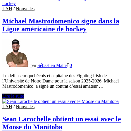
de
Martin
LAH
/
Nouvelles
St-
Louis
Michael Mastrodomenico signe dans la
s’amène
Ligue américaine de hockey
dans
l’organisation
des
Canucks
par
Sébastien Matte
0
Le défenseur québécois et capitaine des Fighting Irish de
l’Université de Notre Dame pour la saison 2025-2026, Michael
Mastrodomenico, a signé un contrat d’essai amateur …
Michael
Lire la suite
Mastrodomenico
signe
LAH
/
Nouvelles
dans
la
Sean Larochelle obtient un essai avec le
Ligue
Moose du Manitoba
américaine