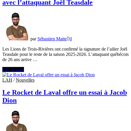
avec l’attaquant Joël Teasdale
le
Crunch
de
Syracuse
par
Sébastien Matte
0
Les Lions de Trois-Rivières ont confirmé la signature de l’ailier Joël
Teasdale pour le reste de la saison 2025-2026. L’attaquant québécois
de 26 ans arrive …
Les
Lire la suite
Lions
de
LAH
/
Nouvelles
Trois-
Rivières
Le Rocket de Laval offre un essai à Jacob
s’entendent
Dion
avec
l’attaquant
Joël
Teasdale