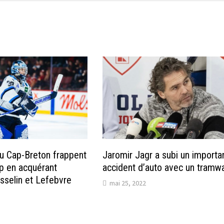
u Cap-Breton frappent
Jaromir Jagr a subi un importa
p en acquérant
accident d’auto avec un tramw
selin et Lefebvre
mai 25, 2022