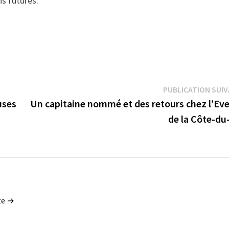
ns futures.
PUBLICATION SUI
uses
Un capitaine nommé et des retours chez l’Eve
de la Côte-du
tte →