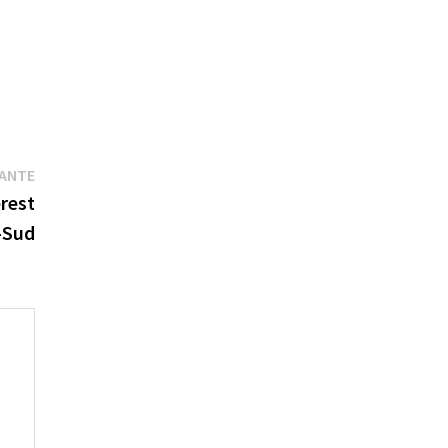
Publication
VANTE
suivante :
rest
-Sud