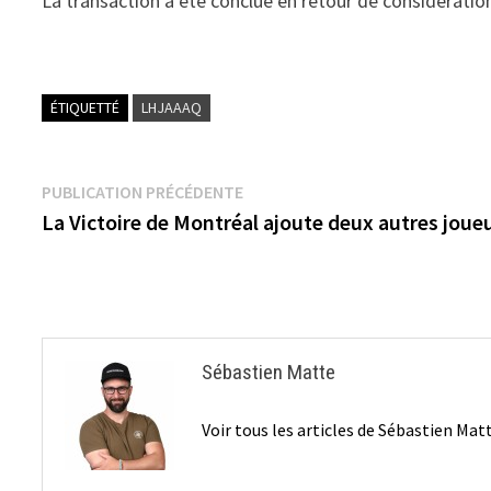
La transaction a été conclue en retour de considératio
ÉTIQUETTÉ
LHJAAAQ
Navigation
Publication
PUBLICATION PRÉCÉDENTE
précédente :
La Victoire de Montréal ajoute deux autres joue
de
l’article
Sébastien Matte
Voir tous les articles de Sébastien Ma