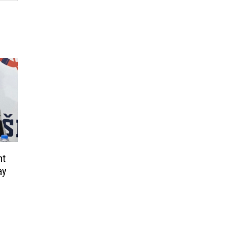
nt
ay