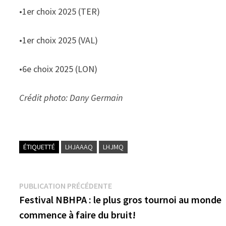
•1er choix 2025 (TER)
•1er choix 2025 (VAL)
•6e choix 2025 (LON)
Crédit photo: Dany Germain
ÉTIQUETTÉ
LHJAAAQ
LHJMQ
Navigation
Publication
PUBLICATION PRÉCÉDENTE
précédente :
Festival NBHPA : le plus gros tournoi au monde
de
commence à faire du bruit!