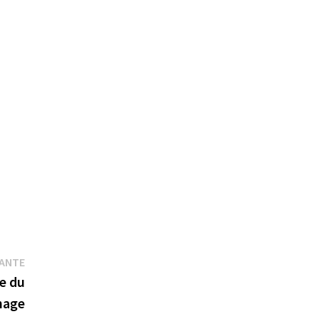
Publication
VANTE
suivante :
ge du
hage