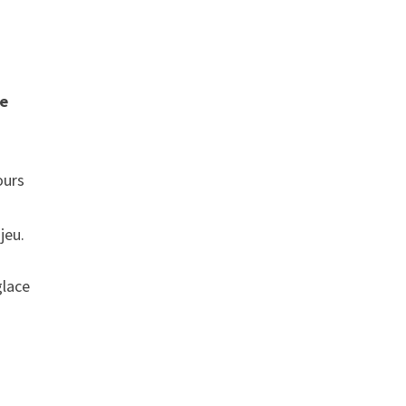
de
ours
jeu.
glace