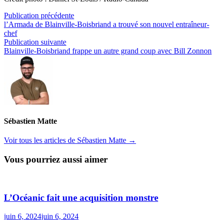
Navigation
Publication
Publication précédente
précédente :
l’Armada de Blainville-Boisbriand a trouvé son nouvel entraîneur-
de
chef
l’article
Publication
Publication suivante
suivante :
Blainville-Boisbriand frappe un autre grand coup avec Bill Zonnon
Sébastien Matte
Voir tous les articles de Sébastien Matte →
Vous pourriez aussi aimer
L’Océanic fait une acquisition monstre
juin 6, 2024
juin 6, 2024