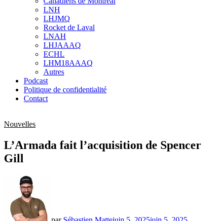
Canadiens de Montréal
sub
LNH
menu
LHJMQ
Rocket de Laval
LNAH
LHJAAAQ
ECHL
LHM18AAAQ
Autres
Podcast
Politique de confidentialité
Contact
Nouvelles
L’Armada fait l’acquisition de Spencer
Gill
par
Sébastien Matte
juin 5, 2025
juin 5, 2025