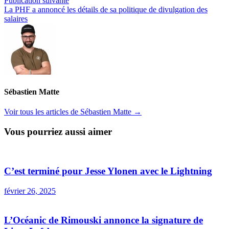
Publication suivante
l’article
suivante :
La PHF a annoncé les détails de sa politique de divulgation des
salaires
Sébastien Matte
Voir tous les articles de Sébastien Matte →
Vous pourriez aussi aimer
C’est terminé pour Jesse Ylonen avec le Lightning
février 26, 2025
L’Océanic de Rimouski annonce la signature de