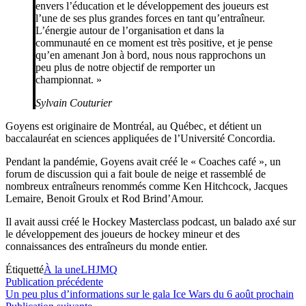
envers l’éducation et le développement des joueurs est
l’une de ses plus grandes forces en tant qu’entraîneur.
L’énergie autour de l’organisation et dans la
communauté en ce moment est très positive, et je pense
qu’en amenant Jon à bord, nous nous rapprochons un
peu plus de notre objectif de remporter un
championnat. »
Sylvain Couturier
Goyens est originaire de Montréal, au Québec, et détient un
baccalauréat en sciences appliquées de l’Université Concordia.
Pendant la pandémie, Goyens avait créé le « Coaches café », un
forum de discussion qui a fait boule de neige et rassemblé de
nombreux entraîneurs renommés comme Ken Hitchcock, Jacques
Lemaire, Benoit Groulx et Rod Brind’Amour.
Il avait aussi créé le Hockey Masterclass podcast, un balado axé sur
le développement des joueurs de hockey mineur et des
connaissances des entraîneurs du monde entier.
Étiquetté
À la une
LHJMQ
Navigation
Publication
Publication précédente
précédente :
Un peu plus d’informations sur le gala Ice Wars du 6 août prochain
de
Publication