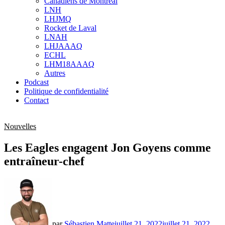
Canadiens de Montréal
sub
LNH
menu
LHJMQ
Rocket de Laval
LNAH
LHJAAAQ
ECHL
LHM18AAAQ
Autres
Podcast
Politique de confidentialité
Contact
Nouvelles
Les Eagles engagent Jon Goyens comme
entraîneur-chef
par
Sébastien Matte
juillet 21, 2022
juillet 21, 2022