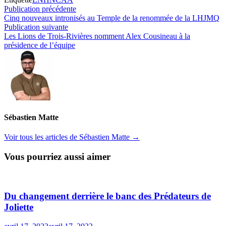
Navigation
Publication
Publication précédente
précédente :
Cinq nouveaux intronisés au Temple de la renommée de la LHJMQ
de
Publication
Publication suivante
l’article
suivante :
Les Lions de Trois-Rivières nomment Alex Cousineau à la
présidence de l’équipe
Sébastien Matte
Voir tous les articles de Sébastien Matte →
Vous pourriez aussi aimer
Du changement derrière le banc des Prédateurs de
Joliette