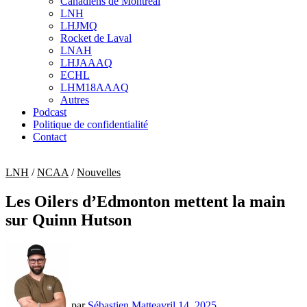
Canadiens de Montréal
sub
LNH
menu
LHJMQ
Rocket de Laval
LNAH
LHJAAAQ
ECHL
LHM18AAAQ
Autres
Podcast
Politique de confidentialité
Contact
LNH
/
NCAA
/
Nouvelles
Les Oilers d’Edmonton mettent la main
sur Quinn Hutson
par
Sébastien Matte
avril 14, 2025