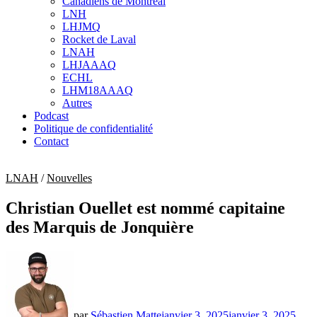
Canadiens de Montréal
sub
LNH
menu
LHJMQ
Rocket de Laval
LNAH
LHJAAAQ
ECHL
LHM18AAAQ
Autres
Podcast
Politique de confidentialité
Contact
LNAH
/
Nouvelles
Christian Ouellet est nommé capitaine
des Marquis de Jonquière
par
Sébastien Matte
janvier 3, 2025
janvier 3, 2025