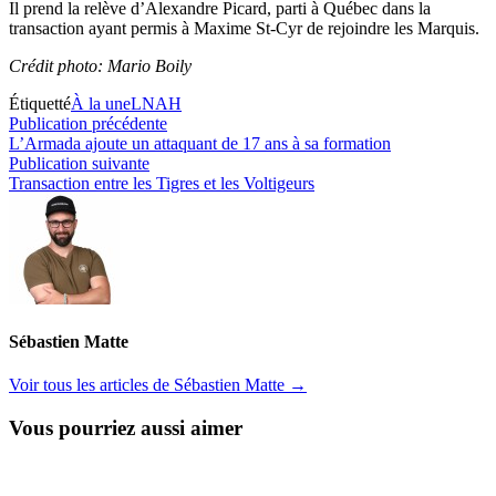
Il prend la relève d’Alexandre Picard, parti à Québec dans la
transaction ayant permis à Maxime St-Cyr de rejoindre les Marquis.
Crédit photo: Mario Boily
Étiquetté
À la une
LNAH
Navigation
Publication
Publication précédente
précédente :
L’Armada ajoute un attaquant de 17 ans à sa formation
de
Publication
Publication suivante
l’article
suivante :
Transaction entre les Tigres et les Voltigeurs
Sébastien Matte
Voir tous les articles de Sébastien Matte →
Vous pourriez aussi aimer