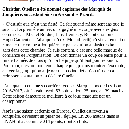
Christian Ouellet a été nommé capitaine des Marquis de
Jonquière, succédant ainsi à Alexandre Picard.
« C’est sûr que c’est une fierté. Ça fait quand même sept ans que je
suis ici. La première année, on a gagné une coupe avec des gars
comme Jean-Michel Bolduc, Luis Tremblay, Benoit Gratton et
Hugo Carpentier. J’ai appris d’eux. Mon objectif, c’est clairement de
ramener une coupe à Jonquière. Je pense qu’on a plusieurs bons
gars dans cette chambre. Je suis content, c’est une belle marque de
confiance de l’organisation. On doit donner un coup de barre pour la
fin de l’année. Je crois qu’on a l’équipe qu’il faut pour rebondir.
Pour moi, c’est un honneur. Chaque jour, je dois montrer l’exemple,
et avec la gang qu’on a, je ne suis pas inquiet qu’on réussira à
redresser la situation », a déclaré Ouellet.
L’attaquant a entamé sa carrière avec les Marquis lors de la saison
2016-2017, où il avait inscrit 53 points, dont 25 buts, en 39 matchs.
Cette saison demeure sa meilleure à ce jour, marquée par un
championnat.
Après une saison et demie en Europe, Ouellet est revenu à
Jonquière, devenant un pilier de l’équipe. En 206 matchs dans la
LNAH, il a accumulé 214 points, dont 85 buts.