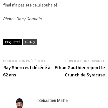
final n’a pas été celui souhaité.
Photo : Dany Germain
ÉTIQUETTÉ
LHJMQ
Navigation
Publication
P
PUBLICATION PRÉCÉDENTE
PUBLICATION SUIVANTE
précédente :
s
Ray Shero est décédé à
Ethan Gauthier rejoint le
de
62 ans
Crunch de Syracuse
l’article
Sébastien Matte