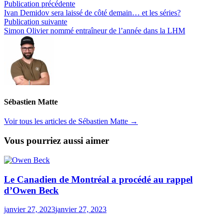
Navigation
Publication
Publication précédente
précédente :
Ivan Demidov sera laissé de côté demain… et les séries?
de
Publication
Publication suivante
l’article
suivante :
Simon Olivier nommé entraîneur de l’année dans la LHM
Sébastien Matte
Voir tous les articles de Sébastien Matte →
Vous pourriez aussi aimer
Le Canadien de Montréal a procédé au rappel
d’Owen Beck
janvier 27, 2023
janvier 27, 2023