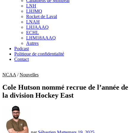
Canadiens de Montréal
sub
LNH
menu
LHJMQ
Rocket de Laval
LNAH
LHJAAAQ
ECHL
LHM18AAAQ
Autres
Podcast
Politique de confidentialité
Contact
NCAA
/
Nouvelles
Cole Hutson nommé recrue de l’année de
la division Hockey East
par
Sébastien Matte
mars 19, 2025