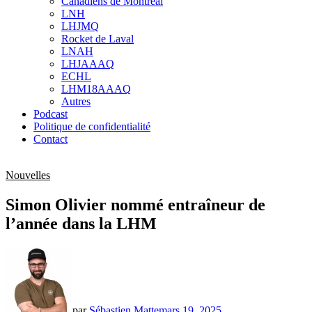
Canadiens de Montréal
sub
LNH
menu
LHJMQ
Rocket de Laval
LNAH
LHJAAAQ
ECHL
LHM18AAAQ
Autres
Podcast
Politique de confidentialité
Contact
Nouvelles
Simon Olivier nommé entraîneur de
l’année dans la LHM
par
Sébastien Matte
mars 19, 2025