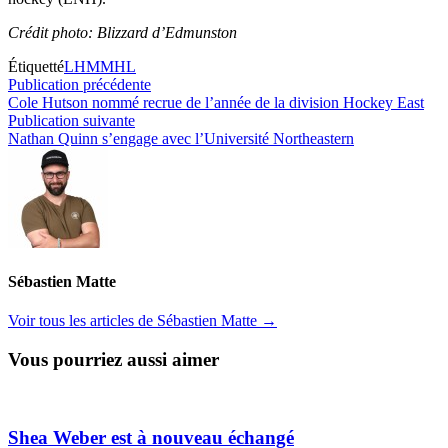
Crédit photo: Blizzard d’Edmunston
Étiquetté
LHM
MHL
Navigation
Publication
Publication précédente
précédente :
Cole Hutson nommé recrue de l’année de la division Hockey East
de
Publication
Publication suivante
l’article
suivante :
Nathan Quinn s’engage avec l’Université Northeastern
Sébastien Matte
Voir tous les articles de Sébastien Matte →
Vous pourriez aussi aimer
Shea Weber est à nouveau échangé