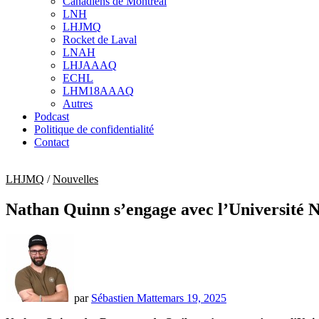
Canadiens de Montréal
sub
LNH
menu
LHJMQ
Rocket de Laval
LNAH
LHJAAAQ
ECHL
LHM18AAAQ
Autres
Podcast
Politique de confidentialité
Contact
LHJMQ
/
Nouvelles
Nathan Quinn s’engage avec l’Université 
par
Sébastien Matte
mars 19, 2025