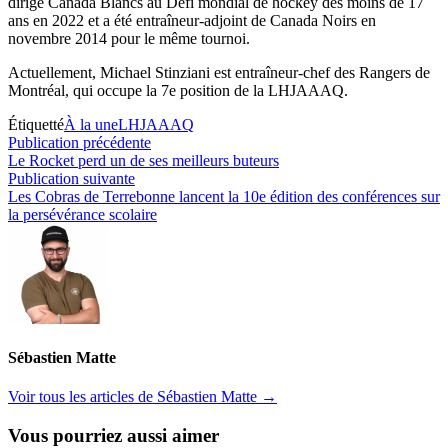
dirigé Canada Blancs au Défi mondial de hockey des moins de 17
ans en 2022 et a été entraîneur-adjoint de Canada Noirs en
novembre 2014 pour le même tournoi.
Actuellement, Michael Stinziani est entraîneur-chef des Rangers de
Montréal, qui occupe la 7e position de la LHJAAAQ.
Étiquetté
À la une
LHJAAAQ
Navigation
Publication
Publication précédente
précédente :
Le Rocket perd un de ses meilleurs buteurs
de
Publication
Publication suivante
l’article
suivante :
Les Cobras de Terrebonne lancent la 10e édition des conférences sur
la persévérance scolaire
Sébastien Matte
Voir tous les articles de Sébastien Matte →
Vous pourriez aussi aimer