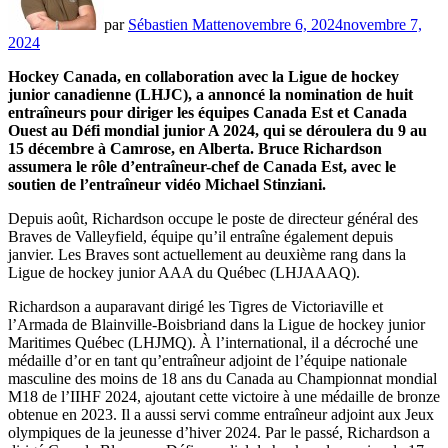
par
Sébastien Matte
novembre 6, 2024
novembre 7,
2024
Hockey Canada, en collaboration avec la Ligue de hockey
junior canadienne (LHJC), a annoncé la nomination de huit
entraîneurs pour diriger les équipes Canada Est et Canada
Ouest au Défi mondial junior A 2024, qui se déroulera du 9 au
15 décembre à Camrose, en Alberta. Bruce Richardson
assumera le rôle d’entraîneur-chef de Canada Est, avec le
soutien de l’entraîneur vidéo Michael Stinziani.
Depuis août, Richardson occupe le poste de directeur général des
Braves de Valleyfield, équipe qu’il entraîne également depuis
janvier. Les Braves sont actuellement au deuxième rang dans la
Ligue de hockey junior AAA du Québec (LHJAAAQ).
Richardson a auparavant dirigé les Tigres de Victoriaville et
l’Armada de Blainville-Boisbriand dans la Ligue de hockey junior
Maritimes Québec (LHJMQ). À l’international, il a décroché une
médaille d’or en tant qu’entraîneur adjoint de l’équipe nationale
masculine des moins de 18 ans du Canada au Championnat mondial
M18 de l’IIHF 2024, ajoutant cette victoire à une médaille de bronze
obtenue en 2023. Il a aussi servi comme entraîneur adjoint aux Jeux
olympiques de la jeunesse d’hiver 2024. Par le passé, Richardson a