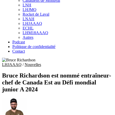
Canadiens de Montréal
sub
LNH
menu
LHJMQ
Rocket de Laval
LNAH
LHJAAAQ
ECHL
LHM18AAAQ
Autres
Podcast
Politique de confidentialité
Contact
LHJAAAQ
/
Nouvelles
Bruce Richardson est nommé entraîneur-
chef de Canada Est au Défi mondial
junior A 2024