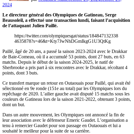
2024
Le directeur général des Olympiques de Gatineau, Serge
Beausoleil, a effectué une transaction lundi, faisant l’acquisition
de l’attaquant Julien Paillé.
https://twitter.com/olympiquesgat/status/184847132338
4635878?s=46&t=Kty7JwNhDGmIkgG1U3QtKg
Paillé, âgé de 20 ans, a passé la saison 2023-2024 avec le Drakkar
de Baie-Comeau, où il a accumulé 53 points, dont 27 buts, en 63
matchs. Depuis le début de la saison 2024-2025, le natif de
Sherbrooke a pris part à six rencontres avec le Drakkar, récoltant 4
points, dont 3 buts.
Ce transfert marque un retour en Outaouais pour Paillé, qui avait été
sélectionné en 9e ronde (151e au total) par les Olympiques lors du
repêchage de 2020. L’ailier gauche avait disputé 15 matchs sous les
couleurs de Gatineau lors de la saison 2021-2022, obtenant 3 points,
dont un but.
Dans un autre mouvement, les Olympiques ont annoncé la fin de
leur association avec le défenseur Emeric Gaudet. L’organisation a
tenu à remercier Gaudet pour son passage en Outaouais et lui a
souhaité le meilleur pour la suite de sa carrière.