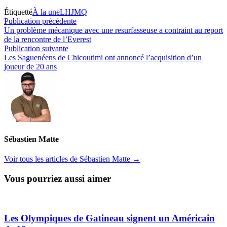
Étiquetté
À la une
LHJMQ
Navigation
Publication
Publication précédente
précédente :
Un problème mécanique avec une resurfasseuse a contraint au report
de
de la rencontre de l’Everest
l’article
Publication
Publication suivante
suivante :
Les Saguenéens de Chicoutimi ont annoncé l’acquisition d’un
joueur de 20 ans
Sébastien Matte
Voir tous les articles de Sébastien Matte →
Vous pourriez aussi aimer
Les Olympiques de Gatineau signent un Américain