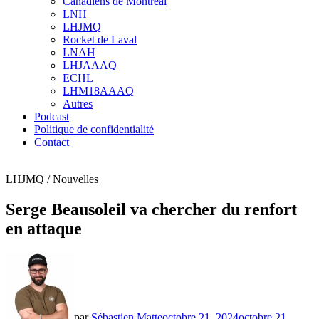
Canadiens de Montréal
sub
LNH
menu
LHJMQ
Rocket de Laval
LNAH
LHJAAAQ
ECHL
LHM18AAAQ
Autres
Podcast
Politique de confidentialité
Contact
LHJMQ
/
Nouvelles
Serge Beausoleil va chercher du renfort
en attaque
par
Sébastien Matte
octobre 21, 2024
octobre 21,