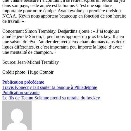
une vilaine blessure l’a contraint à se retirer. Après un retour au jeu
dans son pays, cette année est la bonne. C’est une signature
importante pour notre équipe. Ayant évolué en première division
NCAA, Kevin nous apportera beaucoup en fonction de son horaire
de travail. »
Concernant Simon Tremblay, Desjardins ajoute : « J’ai toujours
aimé le jeu de Simon, il peut nous apporter du gros hockey. Il a eu
une saison de rêve l’an dernier avec deux championnats dans deux
ligues différentes, et c’est important, peu importe la ligue, d’avoir
une mentalité de champion. »
Source: Jean-Michel Tremblay
Crédit photo: Hugo Cotnoir
Navigation
Publication
Publication précédente
précédente :
Travis Konecny fait sauter la banque à Philadelphie
de
Publication
Publication suivante
l’article
suivante :
Le fils de Teemu Selanne prend sa retraite du hockey