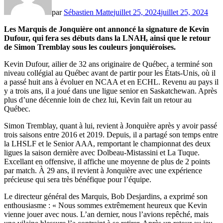
par
Sébastien Matte
juillet 25, 2024
juillet 25, 2024
Les Marquis de Jonquière ont annoncé la signature de Kevin
Dufour, qui fera ses débuts dans la LNAH, ainsi que le retour
de Simon Tremblay sous les couleurs jonquiéroises.
Kevin Dufour, ailier de 32 ans originaire de Québec, a terminé son
niveau collégial au Québec avant de partir pour les États-Unis, où il
a passé huit ans à évoluer en NCAA et en ECHL. Revenu au pays il
y a trois ans, il a joué dans une ligue senior en Saskatchewan. Après
plus d’une décennie loin de chez lui, Kevin fait un retour au
Québec.
Simon Tremblay, quant à lui, revient à Jonquière après y avoir passé
trois saisons entre 2016 et 2019. Depuis, il a partagé son temps entre
la LHSLF et le Senior AAA, remportant le championnat des deux
ligues la saison dernière avec Dolbeau-Mistassini et La Tuque.
Excellant en offensive, il affiche une moyenne de plus de 2 points
par match. À 29 ans, il revient à Jonquière avec une expérience
précieuse qui sera très bénéfique pour l’équipe.
Le directeur général des Marquis, Bob Desjardins, a exprimé son
enthousiasme : « Nous sommes extrêmement heureux que Kevin
vienne jouer avec nous. L’an dernier, nous l’avions repêché, mais