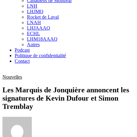
Canadiens de Montréal
sub
LNH
menu
LHJMQ
Rocket de Laval
LNAH
LHJAAAQ
ECHL
LHM18AAAQ
Autres
Podcast
Politique de confidentialité
Contact
Nouvelles
Les Marquis de Jonquière annoncent les
signatures de Kevin Dufour et Simon
Tremblay