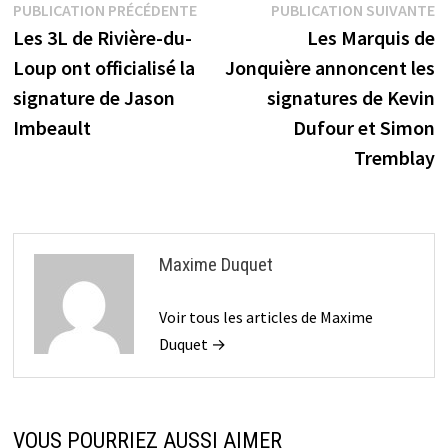
Navigation
Publication
P
PUBLICATION PRÉCÉDENTE
PUBLICATION SUIVANTE
précédente :
s
Les 3L de Rivière-du-
Les Marquis de
de
Loup ont officialisé la
Jonquière annoncent les
l’article
signature de Jason
signatures de Kevin
Imbeault
Dufour et Simon
Tremblay
Maxime Duquet
Voir tous les articles de Maxime
Duquet →
VOUS POURRIEZ AUSSI AIMER